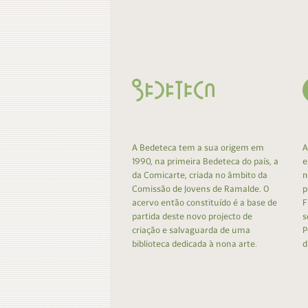
Contacto
Do
Do
A Bedeteca tem a sua origem em
A
1990, na primeira Bedeteca do país, a
e
da Comicarte, criada no âmbito da
n
Comissão de Jovens de Ramalde. O
p
acervo então constituído é a base de
F
partida deste novo projecto de
s
criação e salvaguarda de uma
P
biblioteca dedicada à nona arte.
d