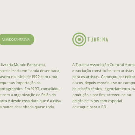
cumentos
ação de Edições
 livraria Mundo Fantasma,
A Turbina Associação Cultural é um
specializada em banda desenhada,
associação constituída com artistas
asceu no início de 1992 com uma
para os artistas. Começou por edita
equenas importação da
discos, depois espraiou-se no campo
antagraphics. Em 1993, consolidou-
da criação cénica, agenciamento, n
e com a organização do Salão do
produção e por fim, atreveu-se na
orto e desde essa data que é a casa
edição de livros com especial
a banda desenhada quase toda.
destaque para a BD.