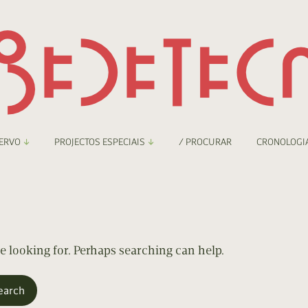
ERVO
PROJECTOS ESPECIAIS
/ PROCURAR
CRONOLOGI
braryThing
Boletim
nzineteca Comicarte
Recortes
deteca Digital
re looking for. Perhaps searching can help.
nzineteca Digital