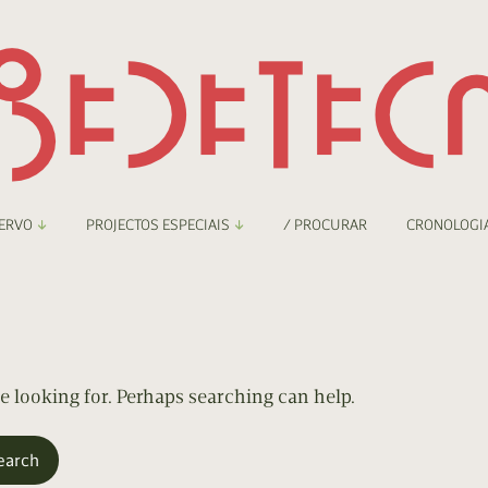
ERVO
PROJECTOS ESPECIAIS
/ PROCURAR
CRONOLOGI
braryThing
Boletim
nzineteca Comicarte
Recortes
deteca Digital
re looking for. Perhaps searching can help.
nzineteca Digital