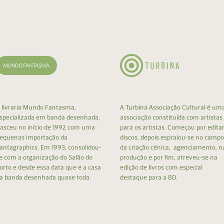
cumentos
ação de Edições
 livraria Mundo Fantasma,
A Turbina Associação Cultural é um
specializada em banda desenhada,
associação constituída com artistas
asceu no início de 1992 com uma
para os artistas. Começou por edita
equenas importação da
discos, depois espraiou-se no campo
antagraphics. Em 1993, consolidou-
da criação cénica, agenciamento, n
e com a organização do Salão do
produção e por fim, atreveu-se na
orto e desde essa data que é a casa
edição de livros com especial
a banda desenhada quase toda.
destaque para a BD.