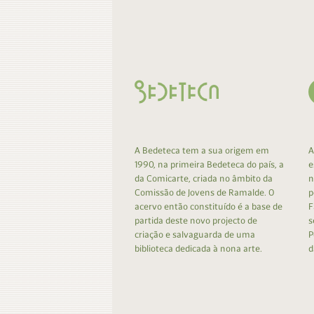
Contacto
Do
Do
A Bedeteca tem a sua origem em
A
1990, na primeira Bedeteca do país, a
e
da Comicarte, criada no âmbito da
n
Comissão de Jovens de Ramalde. O
p
acervo então constituído é a base de
F
partida deste novo projecto de
s
criação e salvaguarda de uma
P
biblioteca dedicada à nona arte.
d