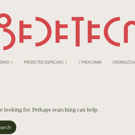
ERVO
PROJECTOS ESPECIAIS
/ PROCURAR
CRONOLOGI
braryThing
Boletim
nzineteca Comicarte
Recortes
deteca Digital
re looking for. Perhaps searching can help.
nzineteca Digital