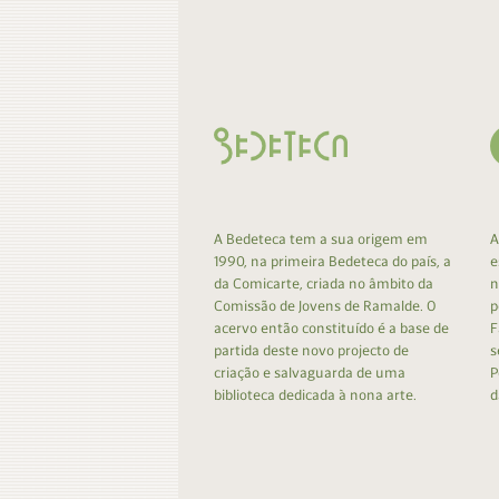
Contacto
Do
Do
A Bedeteca tem a sua origem em
A
1990, na primeira Bedeteca do país, a
e
da Comicarte, criada no âmbito da
n
Comissão de Jovens de Ramalde. O
p
acervo então constituído é a base de
F
partida deste novo projecto de
s
criação e salvaguarda de uma
P
biblioteca dedicada à nona arte.
d