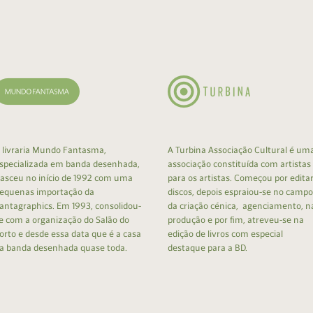
cumentos
ação de Edições
 livraria Mundo Fantasma,
A Turbina Associação Cultural é um
specializada em banda desenhada,
associação constituída com artistas
asceu no início de 1992 com uma
para os artistas. Começou por edita
equenas importação da
discos, depois espraiou-se no campo
antagraphics. Em 1993, consolidou-
da criação cénica, agenciamento, n
e com a organização do Salão do
produção e por fim, atreveu-se na
orto e desde essa data que é a casa
edição de livros com especial
a banda desenhada quase toda.
destaque para a BD.