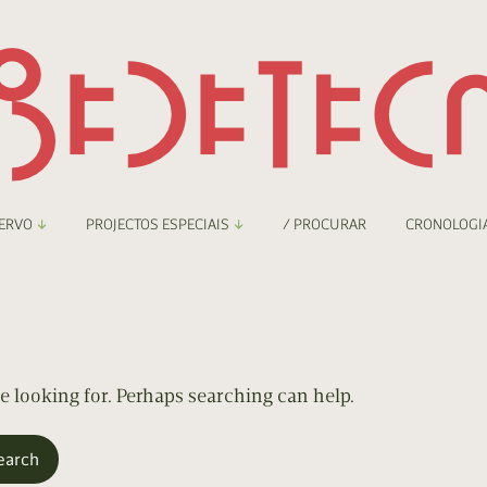
ERVO
PROJECTOS ESPECIAIS
/ PROCURAR
CRONOLOGI
braryThing
Boletim
nzineteca Comicarte
Recortes
deteca Digital
re looking for. Perhaps searching can help.
nzineteca Digital