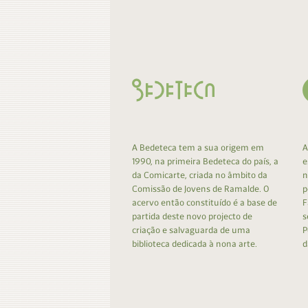
Contacto
Do
Do
A Bedeteca tem a sua origem em
A
1990, na primeira Bedeteca do país, a
e
da Comicarte, criada no âmbito da
n
Comissão de Jovens de Ramalde. O
p
acervo então constituído é a base de
F
partida deste novo projecto de
s
criação e salvaguarda de uma
P
biblioteca dedicada à nona arte.
d