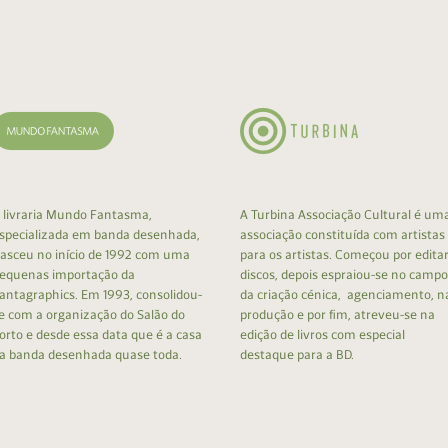
cumentos
ação de Edições
 livraria Mundo Fantasma,
A Turbina Associação Cultural é um
specializada em banda desenhada,
associação constituída com artistas
asceu no início de 1992 com uma
para os artistas. Começou por edita
equenas importação da
discos, depois espraiou-se no campo
antagraphics. Em 1993, consolidou-
da criação cénica, agenciamento, n
e com a organização do Salão do
produção e por fim, atreveu-se na
orto e desde essa data que é a casa
edição de livros com especial
a banda desenhada quase toda.
destaque para a BD.