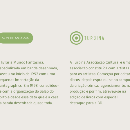
cumentos
ação de Edições
 livraria Mundo Fantasma,
A Turbina Associação Cultural é um
specializada em banda desenhada,
associação constituída com artistas
asceu no início de 1992 com uma
para os artistas. Começou por edita
equenas importação da
discos, depois espraiou-se no campo
antagraphics. Em 1993, consolidou-
da criação cénica, agenciamento, n
e com a organização do Salão do
produção e por fim, atreveu-se na
orto e desde essa data que é a casa
edição de livros com especial
a banda desenhada quase toda.
destaque para a BD.