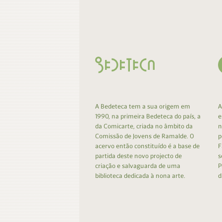
Contacto
Do
Do
A Bedeteca tem a sua origem em
A
1990, na primeira Bedeteca do país, a
e
da Comicarte, criada no âmbito da
n
Comissão de Jovens de Ramalde. O
p
acervo então constituído é a base de
F
partida deste novo projecto de
s
criação e salvaguarda de uma
P
biblioteca dedicada à nona arte.
d