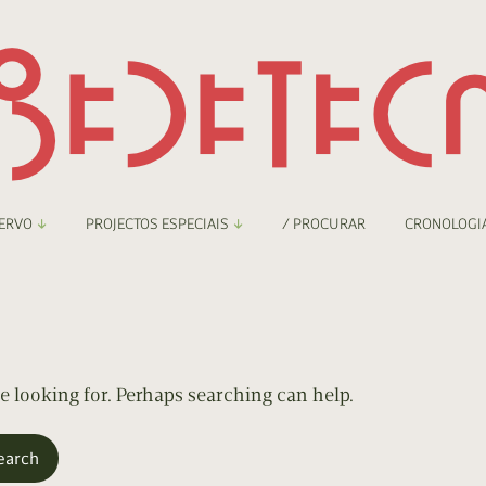
ERVO
PROJECTOS ESPECIAIS
/ PROCURAR
CRONOLOGI
braryThing
Boletim
nzineteca Comicarte
Recortes
deteca Digital
re looking for. Perhaps searching can help.
nzineteca Digital