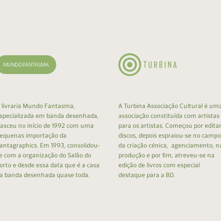
cumentos
ação de Edições
 livraria Mundo Fantasma,
A Turbina Associação Cultural é um
specializada em banda desenhada,
associação constituída com artistas
asceu no início de 1992 com uma
para os artistas. Começou por edita
equenas importação da
discos, depois espraiou-se no campo
antagraphics. Em 1993, consolidou-
da criação cénica, agenciamento, n
e com a organização do Salão do
produção e por fim, atreveu-se na
orto e desde essa data que é a casa
edição de livros com especial
a banda desenhada quase toda.
destaque para a BD.