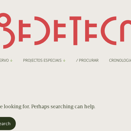
ERVO
PROJECTOS ESPECIAIS
/ PROCURAR
CRONOLOGI
braryThing
Boletim
nzineteca Comicarte
Recortes
deteca Digital
re looking for. Perhaps searching can help.
nzineteca Digital