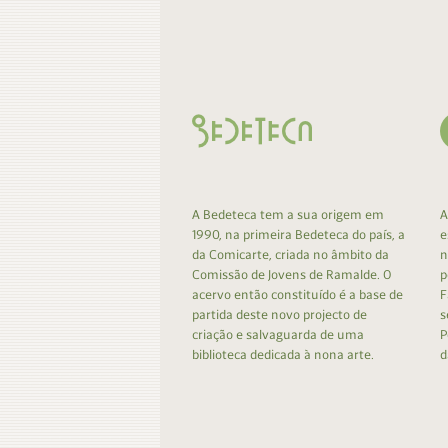
Contacto
Do
Do
A Bedeteca tem a sua origem em
A
1990, na primeira Bedeteca do país, a
e
da Comicarte, criada no âmbito da
n
Comissão de Jovens de Ramalde. O
p
acervo então constituído é a base de
F
partida deste novo projecto de
s
criação e salvaguarda de uma
P
biblioteca dedicada à nona arte.
d