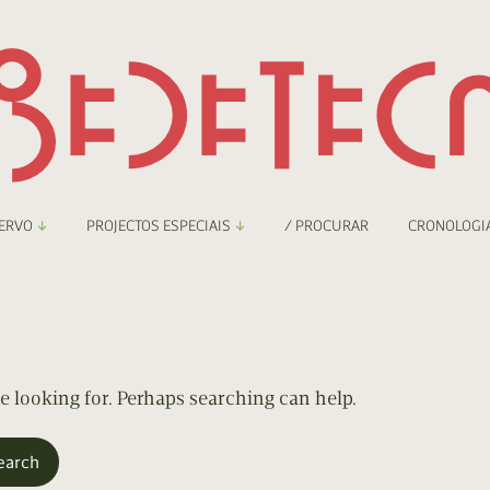
ERVO
PROJECTOS ESPECIAIS
/ PROCURAR
CRONOLOGI
braryThing
Boletim
nzineteca Comicarte
Recortes
deteca Digital
re looking for. Perhaps searching can help.
nzineteca Digital