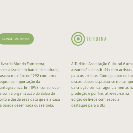
cumentos
ação de Edições
 livraria Mundo Fantasma,
A Turbina Associação Cultural é um
specializada em banda desenhada,
associação constituída com artistas
asceu no início de 1992 com uma
para os artistas. Começou por edita
equenas importação da
discos, depois espraiou-se no campo
antagraphics. Em 1993, consolidou-
da criação cénica, agenciamento, n
e com a organização do Salão do
produção e por fim, atreveu-se na
orto e desde essa data que é a casa
edição de livros com especial
a banda desenhada quase toda.
destaque para a BD.