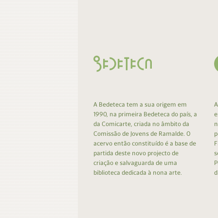
Contacto
Do
Do
A Bedeteca tem a sua origem em
A
1990, na primeira Bedeteca do país, a
e
da Comicarte, criada no âmbito da
n
Comissão de Jovens de Ramalde. O
p
acervo então constituído é a base de
F
partida deste novo projecto de
s
criação e salvaguarda de uma
P
biblioteca dedicada à nona arte.
d