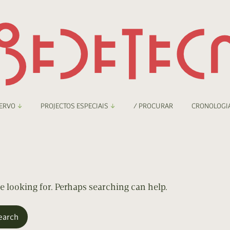
ERVO
PROJECTOS ESPECIAIS
/ PROCURAR
CRONOLOGI
braryThing
Boletim
nzineteca Comicarte
Recortes
deteca Digital
re looking for. Perhaps searching can help.
nzineteca Digital