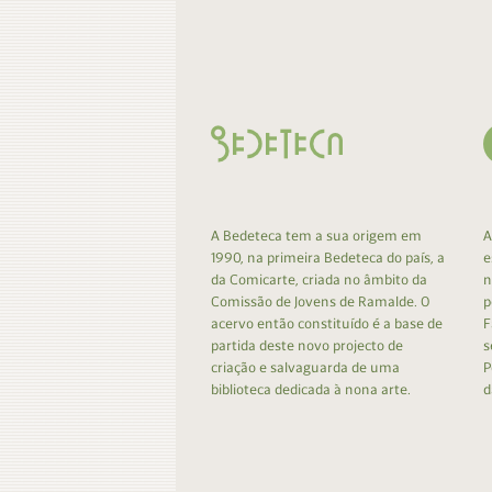
Contacto
Do
Do
A Bedeteca tem a sua origem em
A
1990, na primeira Bedeteca do país, a
e
da Comicarte, criada no âmbito da
n
Comissão de Jovens de Ramalde. O
p
acervo então constituído é a base de
F
partida deste novo projecto de
s
criação e salvaguarda de uma
P
biblioteca dedicada à nona arte.
d