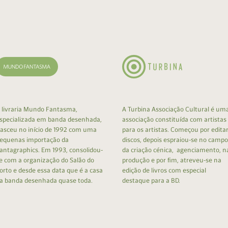
cumentos
ação de Edições
 livraria Mundo Fantasma,
A Turbina Associação Cultural é um
specializada em banda desenhada,
associação constituída com artistas
asceu no início de 1992 com uma
para os artistas. Começou por edita
equenas importação da
discos, depois espraiou-se no campo
antagraphics. Em 1993, consolidou-
da criação cénica, agenciamento, n
e com a organização do Salão do
produção e por fim, atreveu-se na
orto e desde essa data que é a casa
edição de livros com especial
a banda desenhada quase toda.
destaque para a BD.