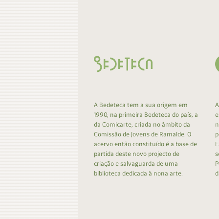
Contacto
Do
Do
A Bedeteca tem a sua origem em
A
1990, na primeira Bedeteca do país, a
e
da Comicarte, criada no âmbito da
n
Comissão de Jovens de Ramalde. O
p
acervo então constituído é a base de
F
partida deste novo projecto de
s
criação e salvaguarda de uma
P
biblioteca dedicada à nona arte.
d