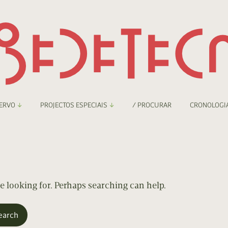
ERVO
PROJECTOS ESPECIAIS
/ PROCURAR
CRONOLOGI
braryThing
Boletim
nzineteca Comicarte
Recortes
deteca Digital
re looking for. Perhaps searching can help.
nzineteca Digital