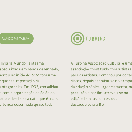
cumentos
ação de Edições
 livraria Mundo Fantasma,
A Turbina Associação Cultural é um
specializada em banda desenhada,
associação constituída com artistas
asceu no início de 1992 com uma
para os artistas. Começou por edita
equenas importação da
discos, depois espraiou-se no campo
antagraphics. Em 1993, consolidou-
da criação cénica, agenciamento, n
e com a organização do Salão do
produção e por fim, atreveu-se na
orto e desde essa data que é a casa
edição de livros com especial
a banda desenhada quase toda.
destaque para a BD.