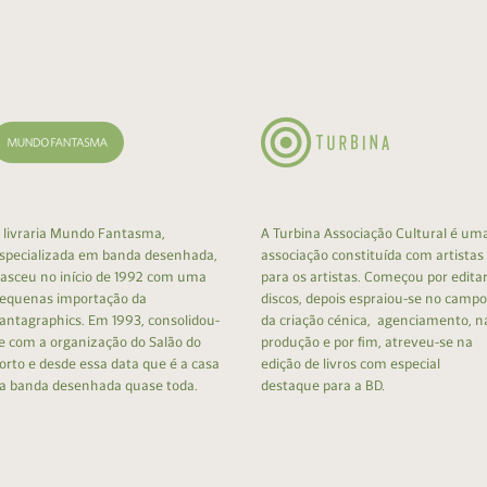
cumentos
ação de Edições
 livraria Mundo Fantasma,
A Turbina Associação Cultural é um
specializada em banda desenhada,
associação constituída com artistas
asceu no início de 1992 com uma
para os artistas. Começou por edita
equenas importação da
discos, depois espraiou-se no campo
antagraphics. Em 1993, consolidou-
da criação cénica, agenciamento, n
e com a organização do Salão do
produção e por fim, atreveu-se na
orto e desde essa data que é a casa
edição de livros com especial
a banda desenhada quase toda.
destaque para a BD.