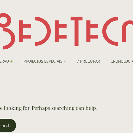
ERVO
PROJECTOS ESPECIAIS
/ PROCURAR
CRONOLOGI
braryThing
Boletim
nzineteca Comicarte
Recortes
deteca Digital
re looking for. Perhaps searching can help.
nzineteca Digital