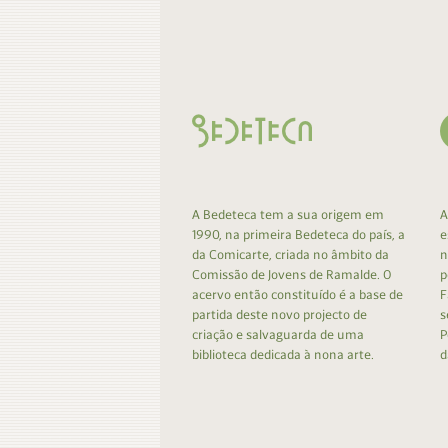
Contacto
Do
Do
A Bedeteca tem a sua origem em
A
1990, na primeira Bedeteca do país, a
e
da Comicarte, criada no âmbito da
n
Comissão de Jovens de Ramalde. O
p
acervo então constituído é a base de
F
partida deste novo projecto de
s
criação e salvaguarda de uma
P
biblioteca dedicada à nona arte.
d