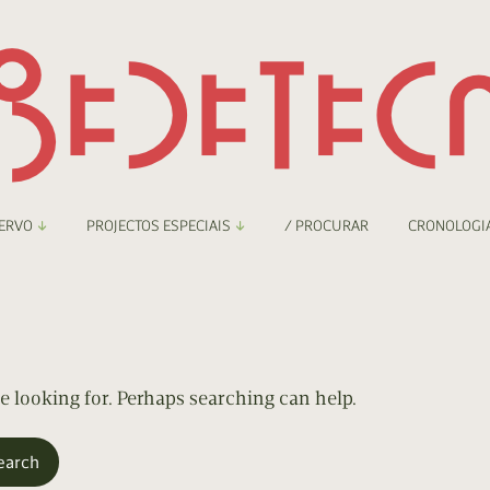
ERVO
PROJECTOS ESPECIAIS
/ PROCURAR
CRONOLOGI
braryThing
Boletim
nzineteca Comicarte
Recortes
deteca Digital
re looking for. Perhaps searching can help.
nzineteca Digital