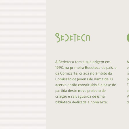
Contacto
Do
Do
A Bedeteca tem a sua origem em
A
1990, na primeira Bedeteca do país, a
e
da Comicarte, criada no âmbito da
n
Comissão de Jovens de Ramalde. O
p
acervo então constituído é a base de
F
partida deste novo projecto de
s
criação e salvaguarda de uma
P
biblioteca dedicada à nona arte.
d