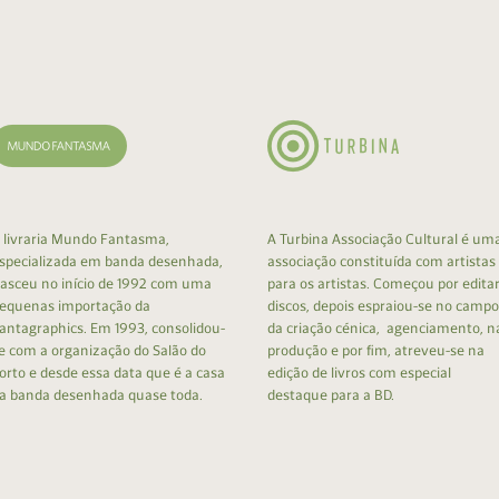
cumentos
ação de Edições
 livraria Mundo Fantasma,
A Turbina Associação Cultural é um
specializada em banda desenhada,
associação constituída com artistas
asceu no início de 1992 com uma
para os artistas. Começou por edita
equenas importação da
discos, depois espraiou-se no campo
antagraphics. Em 1993, consolidou-
da criação cénica, agenciamento, n
e com a organização do Salão do
produção e por fim, atreveu-se na
orto e desde essa data que é a casa
edição de livros com especial
a banda desenhada quase toda.
destaque para a BD.