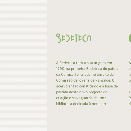
Contacto
Do
Do
A Bedeteca tem a sua origem em
A
1990, na primeira Bedeteca do país, a
e
da Comicarte, criada no âmbito da
n
Comissão de Jovens de Ramalde. O
p
acervo então constituído é a base de
F
partida deste novo projecto de
s
criação e salvaguarda de uma
P
biblioteca dedicada à nona arte.
d