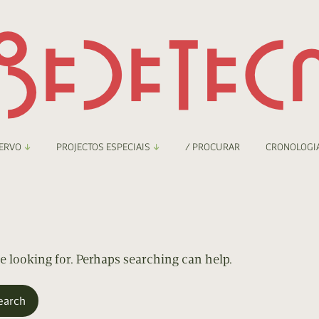
ERVO
PROJECTOS ESPECIAIS
/ PROCURAR
CRONOLOGI
braryThing
Boletim
nzineteca Comicarte
Recortes
deteca Digital
re looking for. Perhaps searching can help.
nzineteca Digital