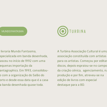
cumentos
ação de Edições
 livraria Mundo Fantasma,
A Turbina Associação Cultural é um
specializada em banda desenhada,
associação constituída com artistas
asceu no início de 1992 com uma
para os artistas. Começou por edita
equenas importação da
discos, depois espraiou-se no campo
antagraphics. Em 1993, consolidou-
da criação cénica, agenciamento, n
e com a organização do Salão do
produção e por fim, atreveu-se na
orto e desde essa data que é a casa
edição de livros com especial
a banda desenhada quase toda.
destaque para a BD.