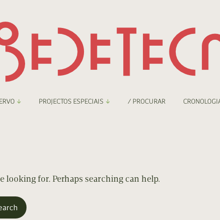
ERVO
PROJECTOS ESPECIAIS
/ PROCURAR
CRONOLOGI
braryThing
Boletim
nzineteca Comicarte
Recortes
deteca Digital
re looking for. Perhaps searching can help.
nzineteca Digital