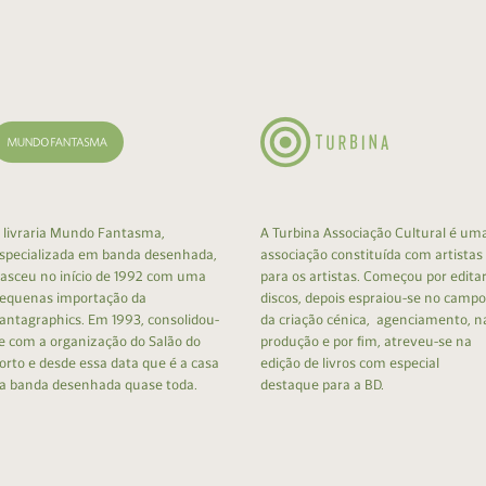
cumentos
ação de Edições
 livraria Mundo Fantasma,
A Turbina Associação Cultural é um
specializada em banda desenhada,
associação constituída com artistas
asceu no início de 1992 com uma
para os artistas. Começou por edita
equenas importação da
discos, depois espraiou-se no campo
antagraphics. Em 1993, consolidou-
da criação cénica, agenciamento, n
e com a organização do Salão do
produção e por fim, atreveu-se na
orto e desde essa data que é a casa
edição de livros com especial
a banda desenhada quase toda.
destaque para a BD.