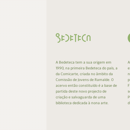
Contacto
Do
Do
A Bedeteca tem a sua origem em
A
1990, na primeira Bedeteca do país, a
e
da Comicarte, criada no âmbito da
n
Comissão de Jovens de Ramalde. O
p
acervo então constituído é a base de
F
partida deste novo projecto de
s
criação e salvaguarda de uma
P
biblioteca dedicada à nona arte.
d