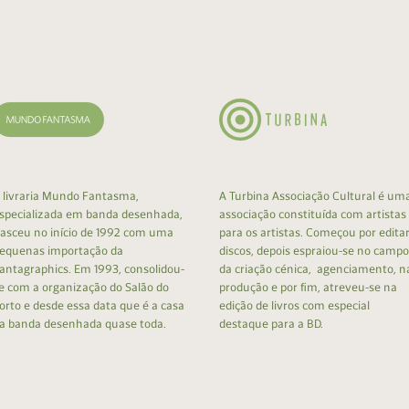
cumentos
ação de Edições
 livraria Mundo Fantasma,
A Turbina Associação Cultural é um
specializada em banda desenhada,
associação constituída com artistas
asceu no início de 1992 com uma
para os artistas. Começou por edita
equenas importação da
discos, depois espraiou-se no campo
antagraphics. Em 1993, consolidou-
da criação cénica, agenciamento, n
e com a organização do Salão do
produção e por fim, atreveu-se na
orto e desde essa data que é a casa
edição de livros com especial
a banda desenhada quase toda.
destaque para a BD.