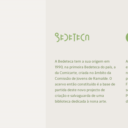
Contacto
Do
Do
A Bedeteca tem a sua origem em
A
1990, na primeira Bedeteca do país, a
e
da Comicarte, criada no âmbito da
n
Comissão de Jovens de Ramalde. O
p
acervo então constituído é a base de
F
partida deste novo projecto de
s
criação e salvaguarda de uma
P
biblioteca dedicada à nona arte.
d