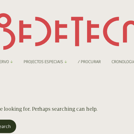
ERVO
PROJECTOS ESPECIAIS
/ PROCURAR
CRONOLOGI
braryThing
Boletim
nzineteca Comicarte
Recortes
deteca Digital
re looking for. Perhaps searching can help.
nzineteca Digital