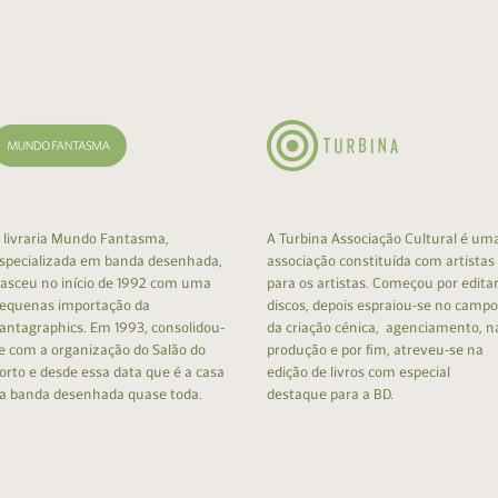
cumentos
ação de Edições
 livraria Mundo Fantasma,
A Turbina Associação Cultural é um
specializada em banda desenhada,
associação constituída com artistas
asceu no início de 1992 com uma
para os artistas. Começou por edita
equenas importação da
discos, depois espraiou-se no campo
antagraphics. Em 1993, consolidou-
da criação cénica, agenciamento, n
e com a organização do Salão do
produção e por fim, atreveu-se na
orto e desde essa data que é a casa
edição de livros com especial
a banda desenhada quase toda.
destaque para a BD.