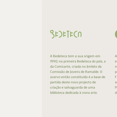
Contacto
Do
Do
A Bedeteca tem a sua origem em
A
1990, na primeira Bedeteca do país, a
e
da Comicarte, criada no âmbito da
n
Comissão de Jovens de Ramalde. O
p
acervo então constituído é a base de
F
partida deste novo projecto de
s
criação e salvaguarda de uma
P
biblioteca dedicada à nona arte.
d