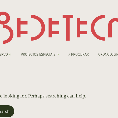
ERVO
PROJECTOS ESPECIAIS
/ PROCURAR
CRONOLOGI
braryThing
Boletim
nzineteca Comicarte
Recortes
deteca Digital
re looking for. Perhaps searching can help.
nzineteca Digital