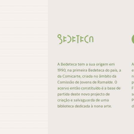
Contacto
Do
Do
A Bedeteca tem a sua origem em
A
1990, na primeira Bedeteca do país, a
e
da Comicarte, criada no âmbito da
n
Comissão de Jovens de Ramalde. O
p
acervo então constituído é a base de
F
partida deste novo projecto de
s
criação e salvaguarda de uma
P
biblioteca dedicada à nona arte.
d