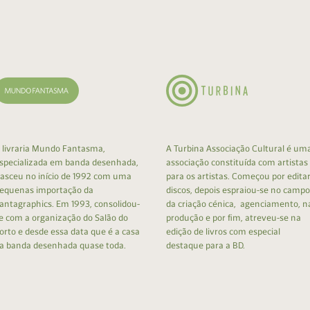
cumentos
ação de Edições
 livraria Mundo Fantasma,
A Turbina Associação Cultural é um
specializada em banda desenhada,
associação constituída com artistas
asceu no início de 1992 com uma
para os artistas. Começou por edita
equenas importação da
discos, depois espraiou-se no campo
antagraphics. Em 1993, consolidou-
da criação cénica, agenciamento, n
e com a organização do Salão do
produção e por fim, atreveu-se na
orto e desde essa data que é a casa
edição de livros com especial
a banda desenhada quase toda.
destaque para a BD.