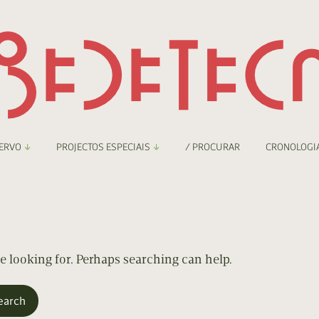
ERVO
PROJECTOS ESPECIAIS
/ PROCURAR
CRONOLOGI
braryThing
Boletim
nzineteca Comicarte
Recortes
deteca Digital
re looking for. Perhaps searching can help.
nzineteca Digital