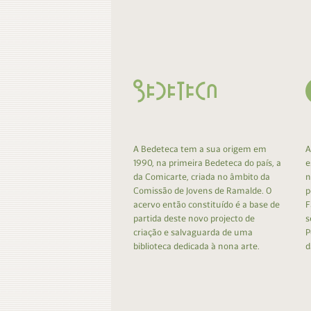
Contacto
Do
Do
A Bedeteca tem a sua origem em
A
1990, na primeira Bedeteca do país, a
e
da Comicarte, criada no âmbito da
n
Comissão de Jovens de Ramalde. O
p
acervo então constituído é a base de
F
partida deste novo projecto de
s
criação e salvaguarda de uma
P
biblioteca dedicada à nona arte.
d