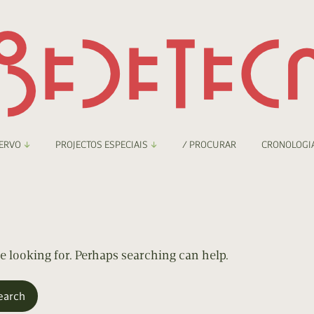
ERVO
PROJECTOS ESPECIAIS
/ PROCURAR
CRONOLOGI
braryThing
Boletim
nzineteca Comicarte
Recortes
deteca Digital
re looking for. Perhaps searching can help.
nzineteca Digital