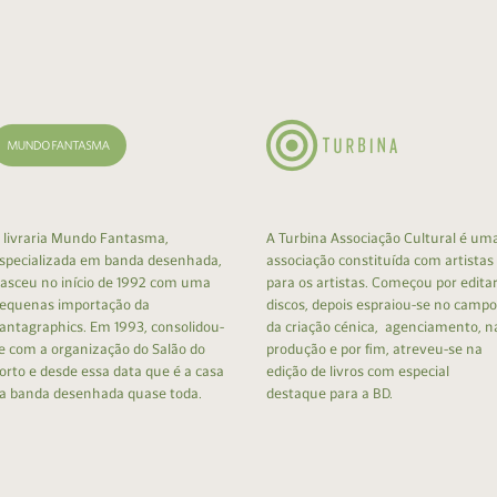
cumentos
ação de Edições
 livraria Mundo Fantasma,
A Turbina Associação Cultural é um
specializada em banda desenhada,
associação constituída com artistas
asceu no início de 1992 com uma
para os artistas. Começou por edita
equenas importação da
discos, depois espraiou-se no campo
antagraphics. Em 1993, consolidou-
da criação cénica, agenciamento, n
e com a organização do Salão do
produção e por fim, atreveu-se na
orto e desde essa data que é a casa
edição de livros com especial
a banda desenhada quase toda.
destaque para a BD.