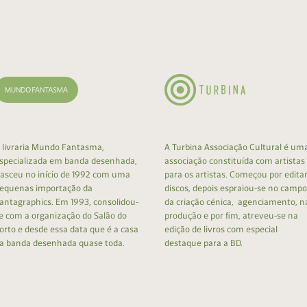
cumentos
ação de Edições
 livraria Mundo Fantasma,
A Turbina Associação Cultural é um
specializada em banda desenhada,
associação constituída com artistas
asceu no início de 1992 com uma
para os artistas. Começou por edita
equenas importação da
discos, depois espraiou-se no campo
antagraphics. Em 1993, consolidou-
da criação cénica, agenciamento, n
e com a organização do Salão do
produção e por fim, atreveu-se na
orto e desde essa data que é a casa
edição de livros com especial
a banda desenhada quase toda.
destaque para a BD.