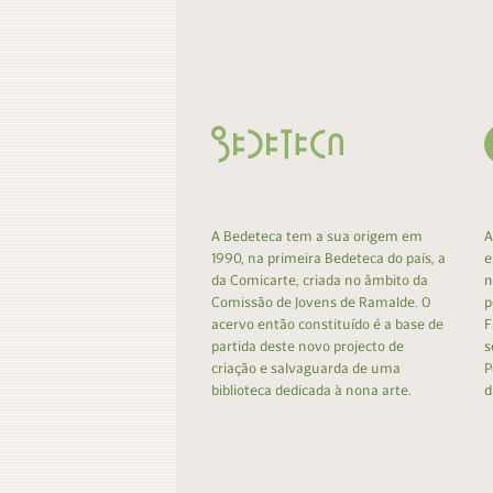
Contacto
Do
Do
A Bedeteca tem a sua origem em
A
1990, na primeira Bedeteca do país, a
e
da Comicarte, criada no âmbito da
n
Comissão de Jovens de Ramalde. O
p
acervo então constituído é a base de
F
partida deste novo projecto de
s
criação e salvaguarda de uma
P
biblioteca dedicada à nona arte.
d