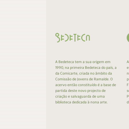
Contacto
Do
Do
A Bedeteca tem a sua origem em
A
1990, na primeira Bedeteca do país, a
e
da Comicarte, criada no âmbito da
n
Comissão de Jovens de Ramalde. O
p
acervo então constituído é a base de
F
partida deste novo projecto de
s
criação e salvaguarda de uma
P
biblioteca dedicada à nona arte.
d