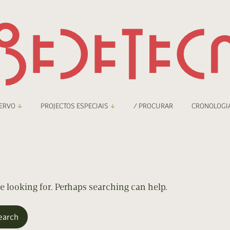
ERVO
PROJECTOS ESPECIAIS
/ PROCURAR
CRONOLOGI
braryThing
Boletim
nzineteca Comicarte
Recortes
deteca Digital
re looking for. Perhaps searching can help.
nzineteca Digital