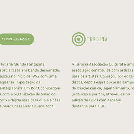
cumentos
ação de Edições
 livraria Mundo Fantasma,
A Turbina Associação Cultural é um
specializada em banda desenhada,
associação constituída com artistas
asceu no início de 1992 com uma
para os artistas. Começou por edita
equenas importação da
discos, depois espraiou-se no campo
antagraphics. Em 1993, consolidou-
da criação cénica, agenciamento, n
e com a organização do Salão do
produção e por fim, atreveu-se na
orto e desde essa data que é a casa
edição de livros com especial
a banda desenhada quase toda.
destaque para a BD.