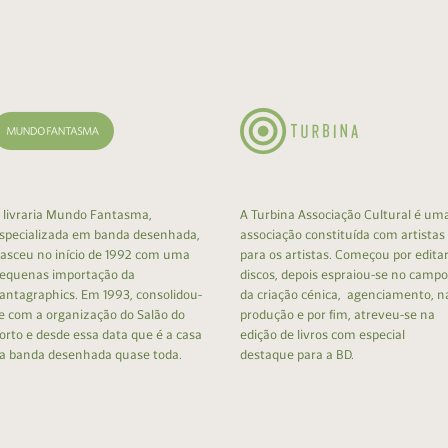
cumentos
ação de Edições
 livraria Mundo Fantasma,
A Turbina Associação Cultural é um
specializada em banda desenhada,
associação constituída com artistas
asceu no início de 1992 com uma
para os artistas. Começou por edita
equenas importação da
discos, depois espraiou-se no campo
antagraphics. Em 1993, consolidou-
da criação cénica, agenciamento, n
e com a organização do Salão do
produção e por fim, atreveu-se na
orto e desde essa data que é a casa
edição de livros com especial
a banda desenhada quase toda.
destaque para a BD.