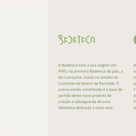
Contacto
Do
Do
A Bedeteca tem a sua origem em
A
1990, na primeira Bedeteca do país, a
e
da Comicarte, criada no âmbito da
n
Comissão de Jovens de Ramalde. O
p
acervo então constituído é a base de
F
partida deste novo projecto de
s
criação e salvaguarda de uma
P
biblioteca dedicada à nona arte.
d