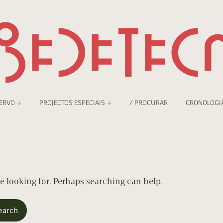
ERVO
PROJECTOS ESPECIAIS
/ PROCURAR
CRONOLOGI
braryThing
Boletim
nzineteca Comicarte
Recortes
deteca Digital
re looking for. Perhaps searching can help.
nzineteca Digital