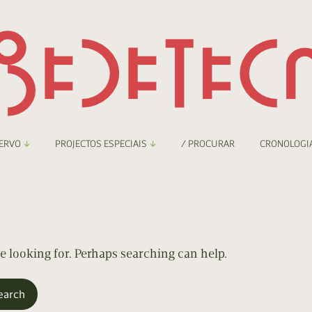
ERVO
PROJECTOS ESPECIAIS
/ PROCURAR
CRONOLOGI
braryThing
Boletim
nzineteca Comicarte
Recortes
deteca Digital
re looking for. Perhaps searching can help.
nzineteca Digital