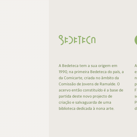
Contacto
Do
Do
A Bedeteca tem a sua origem em
A
1990, na primeira Bedeteca do país, a
e
da Comicarte, criada no âmbito da
n
Comissão de Jovens de Ramalde. O
p
acervo então constituído é a base de
F
partida deste novo projecto de
s
criação e salvaguarda de uma
P
biblioteca dedicada à nona arte.
d