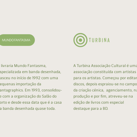
cumentos
ação de Edições
 livraria Mundo Fantasma,
A Turbina Associação Cultural é um
specializada em banda desenhada,
associação constituída com artistas
asceu no início de 1992 com uma
para os artistas. Começou por edita
equenas importação da
discos, depois espraiou-se no campo
antagraphics. Em 1993, consolidou-
da criação cénica, agenciamento, n
e com a organização do Salão do
produção e por fim, atreveu-se na
orto e desde essa data que é a casa
edição de livros com especial
a banda desenhada quase toda.
destaque para a BD.