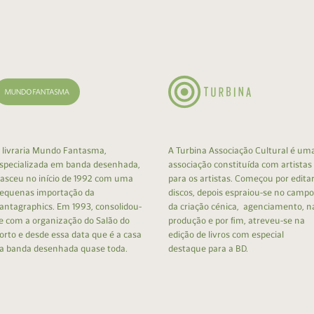
cumentos
ação de Edições
 livraria Mundo Fantasma,
A Turbina Associação Cultural é um
specializada em banda desenhada,
associação constituída com artistas
asceu no início de 1992 com uma
para os artistas. Começou por edita
equenas importação da
discos, depois espraiou-se no campo
antagraphics. Em 1993, consolidou-
da criação cénica, agenciamento, n
e com a organização do Salão do
produção e por fim, atreveu-se na
orto e desde essa data que é a casa
edição de livros com especial
a banda desenhada quase toda.
destaque para a BD.