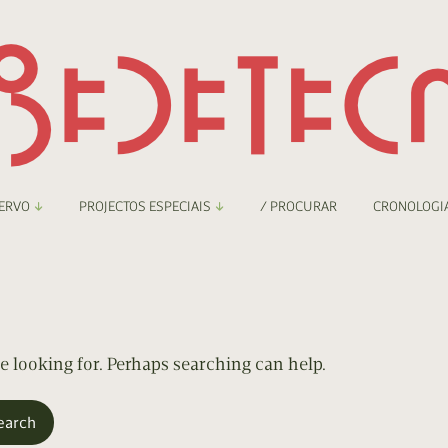
ERVO
PROJECTOS ESPECIAIS
/ PROCURAR
CRONOLOGI
braryThing
Boletim
nzineteca Comicarte
Recortes
deteca Digital
re looking for. Perhaps searching can help.
nzineteca Digital