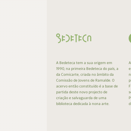
Contacto
Do
Do
A Bedeteca tem a sua origem em
A
1990, na primeira Bedeteca do país, a
e
da Comicarte, criada no âmbito da
n
Comissão de Jovens de Ramalde. O
p
acervo então constituído é a base de
F
partida deste novo projecto de
s
criação e salvaguarda de uma
P
biblioteca dedicada à nona arte.
d