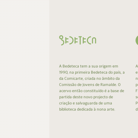
Contacto
Do
Do
A Bedeteca tem a sua origem em
A
1990, na primeira Bedeteca do país, a
e
da Comicarte, criada no âmbito da
n
Comissão de Jovens de Ramalde. O
p
acervo então constituído é a base de
F
partida deste novo projecto de
s
criação e salvaguarda de uma
P
biblioteca dedicada à nona arte.
d