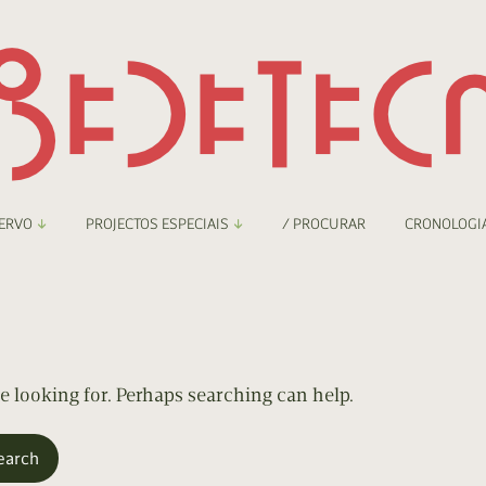
ERVO
PROJECTOS ESPECIAIS
/ PROCURAR
CRONOLOGI
braryThing
Boletim
nzineteca Comicarte
Recortes
deteca Digital
re looking for. Perhaps searching can help.
nzineteca Digital