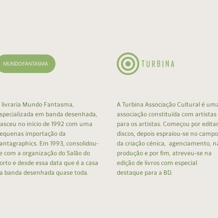
cumentos
ação de Edições
 livraria Mundo Fantasma,
A Turbina Associação Cultural é um
specializada em banda desenhada,
associação constituída com artistas
asceu no início de 1992 com uma
para os artistas. Começou por edita
equenas importação da
discos, depois espraiou-se no campo
antagraphics. Em 1993, consolidou-
da criação cénica, agenciamento, n
e com a organização do Salão do
produção e por fim, atreveu-se na
orto e desde essa data que é a casa
edição de livros com especial
a banda desenhada quase toda.
destaque para a BD.