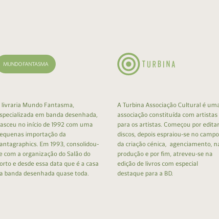
cumentos
ação de Edições
 livraria Mundo Fantasma,
A Turbina Associação Cultural é um
specializada em banda desenhada,
associação constituída com artistas
asceu no início de 1992 com uma
para os artistas. Começou por edita
equenas importação da
discos, depois espraiou-se no campo
antagraphics. Em 1993, consolidou-
da criação cénica, agenciamento, n
e com a organização do Salão do
produção e por fim, atreveu-se na
orto e desde essa data que é a casa
edição de livros com especial
a banda desenhada quase toda.
destaque para a BD.