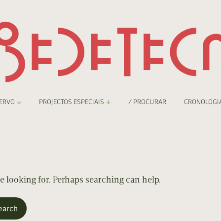
ERVO
PROJECTOS ESPECIAIS
/ PROCURAR
CRONOLOGI
braryThing
Boletim
nzineteca Comicarte
Recortes
deteca Digital
re looking for. Perhaps searching can help.
nzineteca Digital