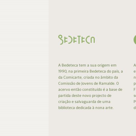
Contacto
Do
Do
A Bedeteca tem a sua origem em
A
1990, na primeira Bedeteca do país, a
e
da Comicarte, criada no âmbito da
n
Comissão de Jovens de Ramalde. O
p
acervo então constituído é a base de
F
partida deste novo projecto de
s
criação e salvaguarda de uma
P
biblioteca dedicada à nona arte.
d