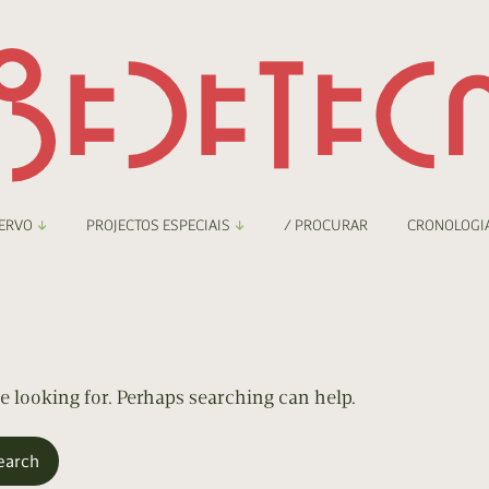
ERVO
PROJECTOS ESPECIAIS
/ PROCURAR
CRONOLOGI
braryThing
Boletim
nzineteca Comicarte
Recortes
deteca Digital
re looking for. Perhaps searching can help.
nzineteca Digital