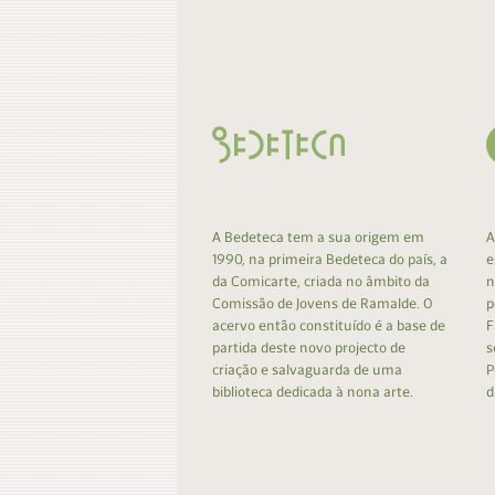
Contacto
Do
Do
A Bedeteca tem a sua origem em
A
1990, na primeira Bedeteca do país, a
e
da Comicarte, criada no âmbito da
n
Comissão de Jovens de Ramalde. O
p
acervo então constituído é a base de
F
partida deste novo projecto de
s
criação e salvaguarda de uma
P
biblioteca dedicada à nona arte.
d