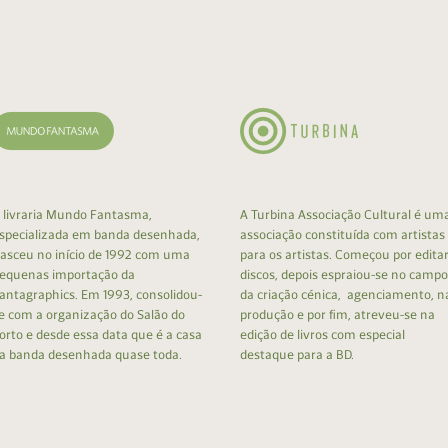
cumentos
ação de Edições
 livraria Mundo Fantasma,
A Turbina Associação Cultural é um
specializada em banda desenhada,
associação constituída com artistas
asceu no início de 1992 com uma
para os artistas. Começou por edita
equenas importação da
discos, depois espraiou-se no campo
antagraphics. Em 1993, consolidou-
da criação cénica, agenciamento, n
e com a organização do Salão do
produção e por fim, atreveu-se na
orto e desde essa data que é a casa
edição de livros com especial
a banda desenhada quase toda.
destaque para a BD.