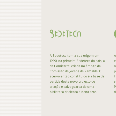
Contacto
Do
Do
A Bedeteca tem a sua origem em
A
1990, na primeira Bedeteca do país, a
e
da Comicarte, criada no âmbito da
n
Comissão de Jovens de Ramalde. O
p
acervo então constituído é a base de
F
partida deste novo projecto de
s
criação e salvaguarda de uma
P
biblioteca dedicada à nona arte.
d