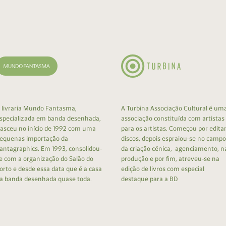
cumentos
ação de Edições
 livraria Mundo Fantasma,
A Turbina Associação Cultural é um
specializada em banda desenhada,
associação constituída com artistas
asceu no início de 1992 com uma
para os artistas. Começou por edita
equenas importação da
discos, depois espraiou-se no campo
antagraphics. Em 1993, consolidou-
da criação cénica, agenciamento, n
e com a organização do Salão do
produção e por fim, atreveu-se na
orto e desde essa data que é a casa
edição de livros com especial
a banda desenhada quase toda.
destaque para a BD.