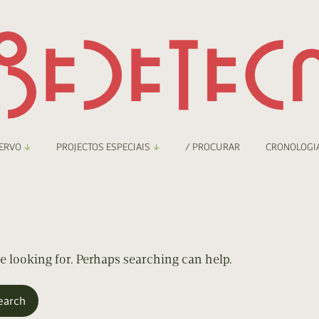
ERVO
PROJECTOS ESPECIAIS
/ PROCURAR
CRONOLOGI
braryThing
Boletim
nzineteca Comicarte
Recortes
deteca Digital
re looking for. Perhaps searching can help.
nzineteca Digital