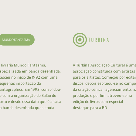
cumentos
ação de Edições
 livraria Mundo Fantasma,
A Turbina Associação Cultural é um
specializada em banda desenhada,
associação constituída com artistas
asceu no início de 1992 com uma
para os artistas. Começou por edita
equenas importação da
discos, depois espraiou-se no campo
antagraphics. Em 1993, consolidou-
da criação cénica, agenciamento, n
e com a organização do Salão do
produção e por fim, atreveu-se na
orto e desde essa data que é a casa
edição de livros com especial
a banda desenhada quase toda.
destaque para a BD.