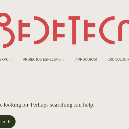
ERVO
PROJECTOS ESPECIAIS
/ PROCURAR
CRONOLOGI
braryThing
Boletim
nzineteca Comicarte
Recortes
deteca Digital
re looking for. Perhaps searching can help.
nzineteca Digital