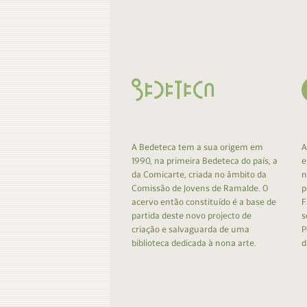
Contacto
Do
Do
A Bedeteca tem a sua origem em
A
1990, na primeira Bedeteca do país, a
e
da Comicarte, criada no âmbito da
n
Comissão de Jovens de Ramalde. O
p
acervo então constituído é a base de
F
partida deste novo projecto de
s
criação e salvaguarda de uma
P
biblioteca dedicada à nona arte.
d