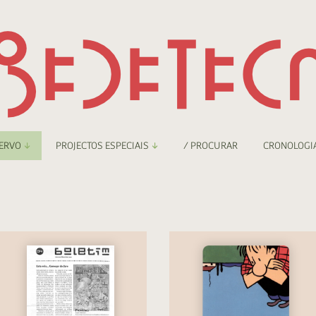
ERVO
PROJECTOS ESPECIAIS
/ PROCURAR
CRONOLOGI
braryThing
Boletim
nzineteca Comicarte
Recortes
deteca Digital
nzineteca Digital