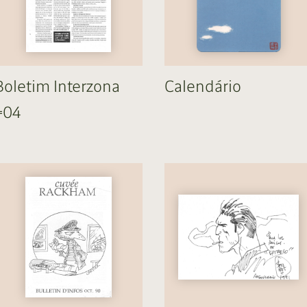
cumentos
ação de Edições
Boletim Interzona
Calendário
#04