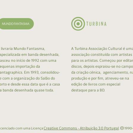
 livraria Mundo Fantasma,
A Turbina Associação Cultural é um
specializada em banda desenhada,
associação constituída com artistas
asceu no início de 1992 com uma
para os artistas. Começou por edita
equenas importação da
discos, depois espraiou-se no campo
antagraphics. Em 1993, consolidou-
da criação cénica, agenciamento, n
e com a organização do Salão do
produção e por fim, atreveu-se na
orto e desde essa data que é a casa
edição de livros com especial
a banda desenhada quase toda.
destaque para a BD.
Creative Commons - Atribuição 3.0 Portugal
 licenciado com uma Licença
.
1990-