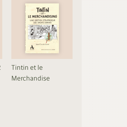
2
Tintin et le
Merchandise