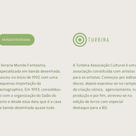
cumentos
ação de Edições
 livraria Mundo Fantasma,
A Turbina Associação Cultural é um
specializada em banda desenhada,
associação constituída com artistas
asceu no início de 1992 com uma
para os artistas. Começou por edita
equenas importação da
discos, depois espraiou-se no campo
antagraphics. Em 1993, consolidou-
da criação cénica, agenciamento, n
e com a organização do Salão do
produção e por fim, atreveu-se na
orto e desde essa data que é a casa
edição de livros com especial
a banda desenhada quase toda.
destaque para a BD.