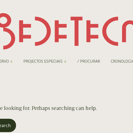
ERVO
PROJECTOS ESPECIAIS
/ PROCURAR
CRONOLOGI
braryThing
Boletim
nzineteca Comicarte
Recortes
deteca Digital
re looking for. Perhaps searching can help.
nzineteca Digital