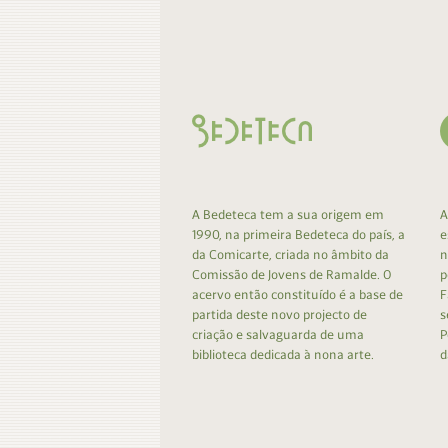
Contacto
Do
Do
A Bedeteca tem a sua origem em
A
1990, na primeira Bedeteca do país, a
e
da Comicarte, criada no âmbito da
n
Comissão de Jovens de Ramalde. O
p
acervo então constituído é a base de
F
partida deste novo projecto de
s
criação e salvaguarda de uma
P
biblioteca dedicada à nona arte.
d