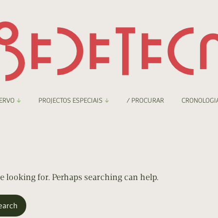
ERVO
PROJECTOS ESPECIAIS
/ PROCURAR
CRONOLOGI
braryThing
Boletim
nzineteca Comicarte
Recortes
deteca Digital
re looking for. Perhaps searching can help.
nzineteca Digital