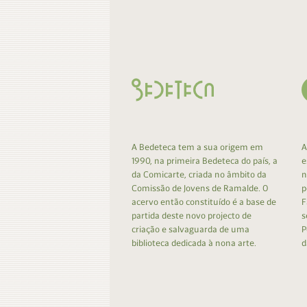
Contacto
Do
Do
A Bedeteca tem a sua origem em
A
1990, na primeira Bedeteca do país, a
e
da Comicarte, criada no âmbito da
n
Comissão de Jovens de Ramalde. O
p
acervo então constituído é a base de
F
partida deste novo projecto de
s
criação e salvaguarda de uma
P
biblioteca dedicada à nona arte.
d