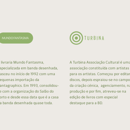
cumentos
ação de Edições
 livraria Mundo Fantasma,
A Turbina Associação Cultural é um
specializada em banda desenhada,
associação constituída com artistas
asceu no início de 1992 com uma
para os artistas. Começou por edita
equenas importação da
discos, depois espraiou-se no campo
antagraphics. Em 1993, consolidou-
da criação cénica, agenciamento, n
e com a organização do Salão do
produção e por fim, atreveu-se na
orto e desde essa data que é a casa
edição de livros com especial
a banda desenhada quase toda.
destaque para a BD.