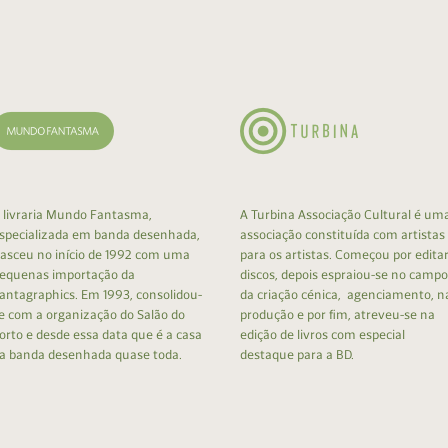
cumentos
ação de Edições
 livraria Mundo Fantasma,
A Turbina Associação Cultural é um
specializada em banda desenhada,
associação constituída com artistas
asceu no início de 1992 com uma
para os artistas. Começou por edita
equenas importação da
discos, depois espraiou-se no campo
antagraphics. Em 1993, consolidou-
da criação cénica, agenciamento, n
e com a organização do Salão do
produção e por fim, atreveu-se na
orto e desde essa data que é a casa
edição de livros com especial
a banda desenhada quase toda.
destaque para a BD.