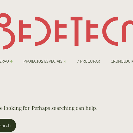
ERVO
PROJECTOS ESPECIAIS
/ PROCURAR
CRONOLOGI
braryThing
Boletim
nzineteca Comicarte
Recortes
deteca Digital
re looking for. Perhaps searching can help.
nzineteca Digital