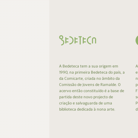
Contacto
Do
Do
A Bedeteca tem a sua origem em
A
1990, na primeira Bedeteca do país, a
e
da Comicarte, criada no âmbito da
n
Comissão de Jovens de Ramalde. O
p
acervo então constituído é a base de
F
partida deste novo projecto de
s
criação e salvaguarda de uma
P
biblioteca dedicada à nona arte.
d