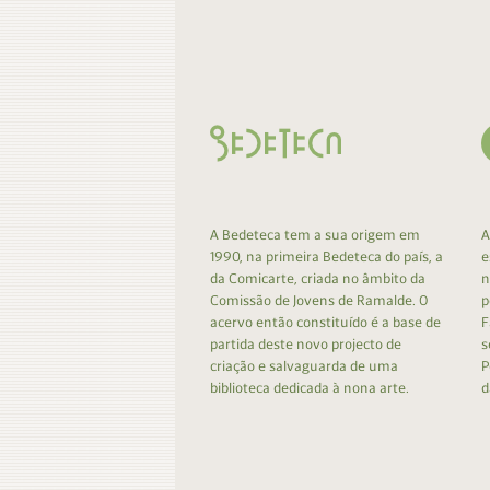
Contacto
Do
Do
A Bedeteca tem a sua origem em
A
1990, na primeira Bedeteca do país, a
e
da Comicarte, criada no âmbito da
n
Comissão de Jovens de Ramalde. O
p
acervo então constituído é a base de
F
partida deste novo projecto de
s
criação e salvaguarda de uma
P
biblioteca dedicada à nona arte.
d