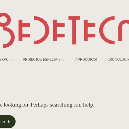
ERVO
PROJECTOS ESPECIAIS
/ PROCURAR
CRONOLOGI
braryThing
Boletim
nzineteca Comicarte
Recortes
deteca Digital
re looking for. Perhaps searching can help.
nzineteca Digital