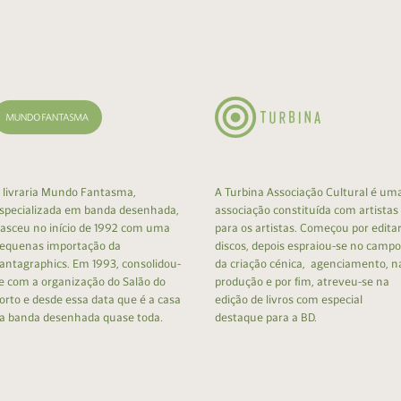
cumentos
ação de Edições
 livraria Mundo Fantasma,
A Turbina Associação Cultural é um
specializada em banda desenhada,
associação constituída com artistas
asceu no início de 1992 com uma
para os artistas. Começou por edita
equenas importação da
discos, depois espraiou-se no campo
antagraphics. Em 1993, consolidou-
da criação cénica, agenciamento, n
e com a organização do Salão do
produção e por fim, atreveu-se na
orto e desde essa data que é a casa
edição de livros com especial
a banda desenhada quase toda.
destaque para a BD.