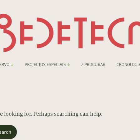
ERVO
PROJECTOS ESPECIAIS
/ PROCURAR
CRONOLOGI
braryThing
Boletim
nzineteca Comicarte
Recortes
deteca Digital
re looking for. Perhaps searching can help.
nzineteca Digital