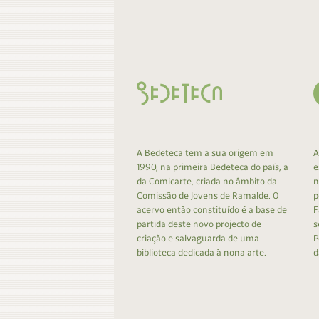
Contacto
Do
Do
A Bedeteca tem a sua origem em
A
1990, na primeira Bedeteca do país, a
e
da Comicarte, criada no âmbito da
n
Comissão de Jovens de Ramalde. O
p
acervo então constituído é a base de
F
partida deste novo projecto de
s
criação e salvaguarda de uma
P
biblioteca dedicada à nona arte.
d