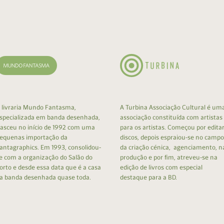
cumentos
ação de Edições
 livraria Mundo Fantasma,
A Turbina Associação Cultural é um
specializada em banda desenhada,
associação constituída com artistas
asceu no início de 1992 com uma
para os artistas. Começou por edita
equenas importação da
discos, depois espraiou-se no campo
antagraphics. Em 1993, consolidou-
da criação cénica, agenciamento, n
e com a organização do Salão do
produção e por fim, atreveu-se na
orto e desde essa data que é a casa
edição de livros com especial
a banda desenhada quase toda.
destaque para a BD.