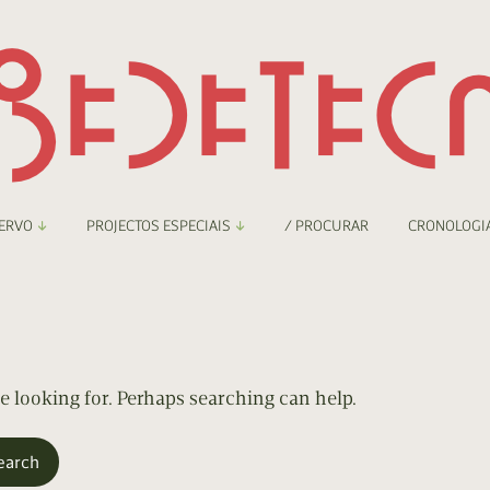
ERVO
PROJECTOS ESPECIAIS
/ PROCURAR
CRONOLOGI
braryThing
Boletim
nzineteca Comicarte
Recortes
deteca Digital
re looking for. Perhaps searching can help.
nzineteca Digital