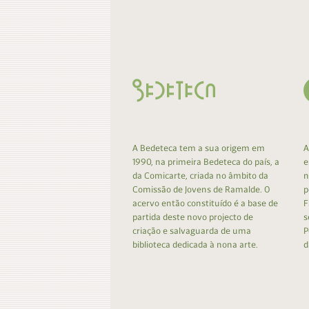
Contacto
Do
Do
A Bedeteca tem a sua origem em
A
1990, na primeira Bedeteca do país, a
e
da Comicarte, criada no âmbito da
n
Comissão de Jovens de Ramalde. O
p
acervo então constituído é a base de
F
partida deste novo projecto de
s
criação e salvaguarda de uma
P
biblioteca dedicada à nona arte.
d