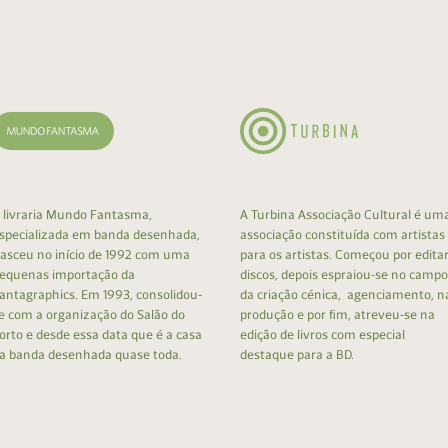
cumentos
ação de Edições
 livraria Mundo Fantasma,
A Turbina Associação Cultural é um
specializada em banda desenhada,
associação constituída com artistas
asceu no início de 1992 com uma
para os artistas. Começou por edita
equenas importação da
discos, depois espraiou-se no campo
antagraphics. Em 1993, consolidou-
da criação cénica, agenciamento, n
e com a organização do Salão do
produção e por fim, atreveu-se na
orto e desde essa data que é a casa
edição de livros com especial
a banda desenhada quase toda.
destaque para a BD.