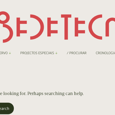
ERVO
PROJECTOS ESPECIAIS
/ PROCURAR
CRONOLOGI
braryThing
Boletim
nzineteca Comicarte
Recortes
deteca Digital
re looking for. Perhaps searching can help.
nzineteca Digital