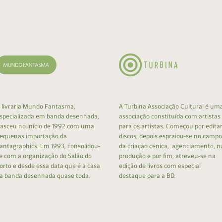
cumentos
ação de Edições
 livraria Mundo Fantasma,
A Turbina Associação Cultural é um
specializada em banda desenhada,
associação constituída com artistas
asceu no início de 1992 com uma
para os artistas. Começou por edita
equenas importação da
discos, depois espraiou-se no campo
antagraphics. Em 1993, consolidou-
da criação cénica, agenciamento, n
e com a organização do Salão do
produção e por fim, atreveu-se na
orto e desde essa data que é a casa
edição de livros com especial
a banda desenhada quase toda.
destaque para a BD.