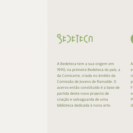
Contacto
Do
Do
A Bedeteca tem a sua origem em
A
1990, na primeira Bedeteca do país, a
e
da Comicarte, criada no âmbito da
n
Comissão de Jovens de Ramalde. O
p
acervo então constituído é a base de
F
partida deste novo projecto de
s
criação e salvaguarda de uma
P
biblioteca dedicada à nona arte.
d