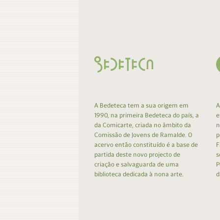
Contacto
Do
Do
A Bedeteca tem a sua origem em
A
1990, na primeira Bedeteca do país, a
e
da Comicarte, criada no âmbito da
n
Comissão de Jovens de Ramalde. O
p
acervo então constituído é a base de
F
partida deste novo projecto de
s
criação e salvaguarda de uma
P
biblioteca dedicada à nona arte.
d