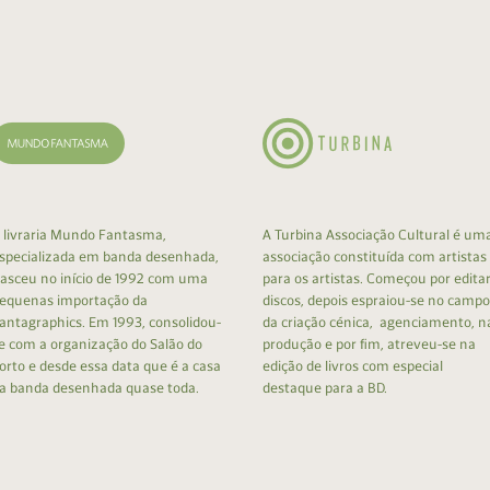
cumentos
ação de Edições
 livraria Mundo Fantasma,
A Turbina Associação Cultural é um
specializada em banda desenhada,
associação constituída com artistas
asceu no início de 1992 com uma
para os artistas. Começou por edita
equenas importação da
discos, depois espraiou-se no campo
antagraphics. Em 1993, consolidou-
da criação cénica, agenciamento, n
e com a organização do Salão do
produção e por fim, atreveu-se na
orto e desde essa data que é a casa
edição de livros com especial
a banda desenhada quase toda.
destaque para a BD.