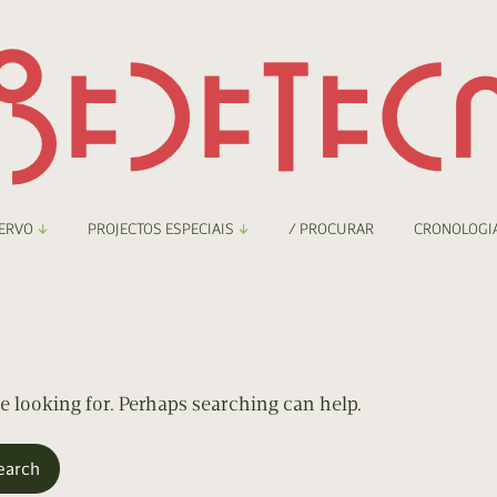
ERVO
PROJECTOS ESPECIAIS
/ PROCURAR
CRONOLOGI
braryThing
Boletim
nzineteca Comicarte
Recortes
deteca Digital
re looking for. Perhaps searching can help.
nzineteca Digital