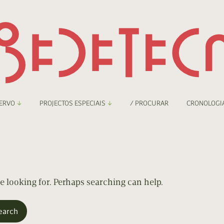
ERVO
PROJECTOS ESPECIAIS
/ PROCURAR
CRONOLOGI
braryThing
Boletim
nzineteca Comicarte
Recortes
deteca Digital
re looking for. Perhaps searching can help.
nzineteca Digital