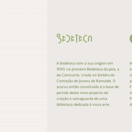
Contacto
Do
Do
A Bedeteca tem a sua origem em
A
1990, na primeira Bedeteca do país, a
e
da Comicarte, criada no âmbito da
n
Comissão de Jovens de Ramalde. O
p
acervo então constituído é a base de
F
partida deste novo projecto de
s
criação e salvaguarda de uma
P
biblioteca dedicada à nona arte.
d