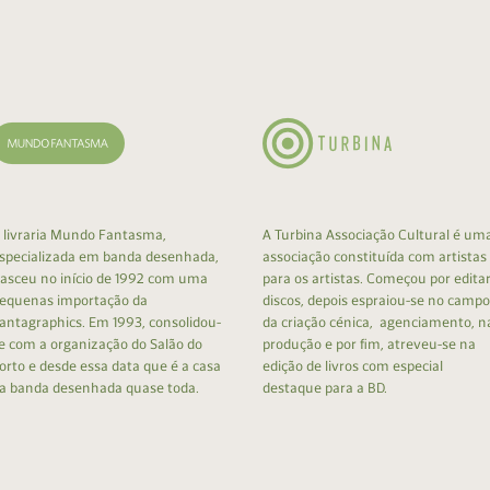
cumentos
ação de Edições
 livraria Mundo Fantasma,
A Turbina Associação Cultural é um
specializada em banda desenhada,
associação constituída com artistas
asceu no início de 1992 com uma
para os artistas. Começou por edita
equenas importação da
discos, depois espraiou-se no campo
antagraphics. Em 1993, consolidou-
da criação cénica, agenciamento, n
e com a organização do Salão do
produção e por fim, atreveu-se na
orto e desde essa data que é a casa
edição de livros com especial
a banda desenhada quase toda.
destaque para a BD.