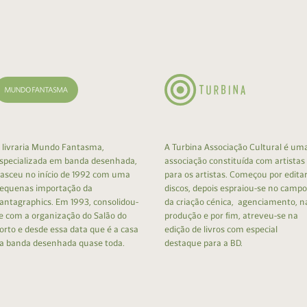
cumentos
ação de Edições
 livraria Mundo Fantasma,
A Turbina Associação Cultural é um
specializada em banda desenhada,
associação constituída com artistas
asceu no início de 1992 com uma
para os artistas. Começou por edita
equenas importação da
discos, depois espraiou-se no campo
antagraphics. Em 1993, consolidou-
da criação cénica, agenciamento, n
e com a organização do Salão do
produção e por fim, atreveu-se na
orto e desde essa data que é a casa
edição de livros com especial
a banda desenhada quase toda.
destaque para a BD.