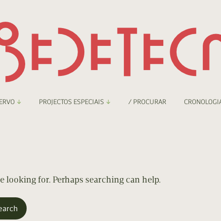
ERVO
PROJECTOS ESPECIAIS
/ PROCURAR
CRONOLOGI
braryThing
Boletim
nzineteca Comicarte
Recortes
deteca Digital
re looking for. Perhaps searching can help.
nzineteca Digital