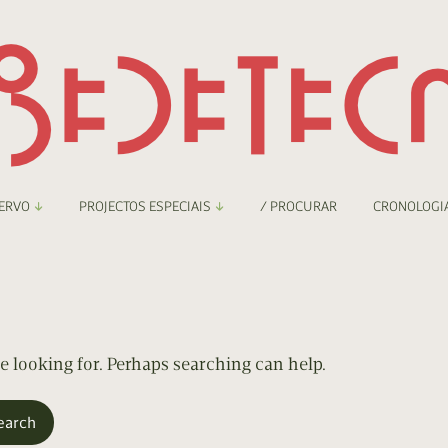
ERVO
PROJECTOS ESPECIAIS
/ PROCURAR
CRONOLOGI
braryThing
Boletim
nzineteca Comicarte
Recortes
deteca Digital
re looking for. Perhaps searching can help.
nzineteca Digital