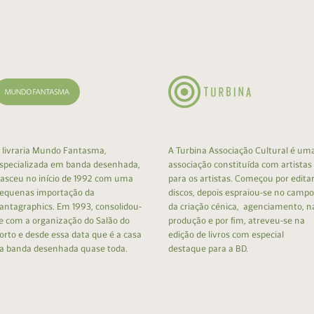
cumentos
ação de Edições
 livraria Mundo Fantasma,
A Turbina Associação Cultural é um
specializada em banda desenhada,
associação constituída com artistas
asceu no início de 1992 com uma
para os artistas. Começou por edita
equenas importação da
discos, depois espraiou-se no campo
antagraphics. Em 1993, consolidou-
da criação cénica, agenciamento, n
e com a organização do Salão do
produção e por fim, atreveu-se na
orto e desde essa data que é a casa
edição de livros com especial
a banda desenhada quase toda.
destaque para a BD.