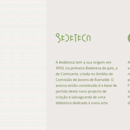
Contacto
Do
Do
A Bedeteca tem a sua origem em
A
1990, na primeira Bedeteca do país, a
e
da Comicarte, criada no âmbito da
n
Comissão de Jovens de Ramalde. O
p
acervo então constituído é a base de
F
partida deste novo projecto de
s
criação e salvaguarda de uma
P
biblioteca dedicada à nona arte.
d