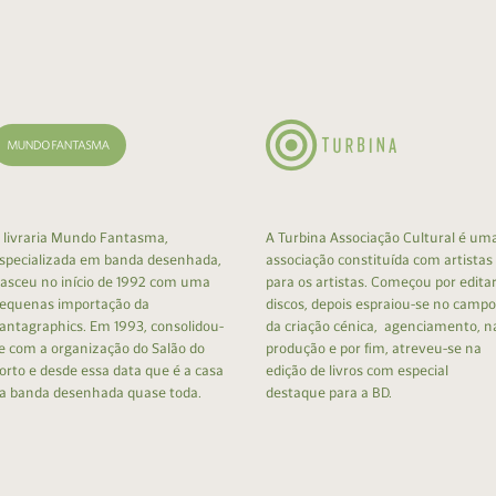
cumentos
ação de Edições
 livraria Mundo Fantasma,
A Turbina Associação Cultural é um
specializada em banda desenhada,
associação constituída com artistas
asceu no início de 1992 com uma
para os artistas. Começou por edita
equenas importação da
discos, depois espraiou-se no campo
antagraphics. Em 1993, consolidou-
da criação cénica, agenciamento, n
e com a organização do Salão do
produção e por fim, atreveu-se na
orto e desde essa data que é a casa
edição de livros com especial
a banda desenhada quase toda.
destaque para a BD.