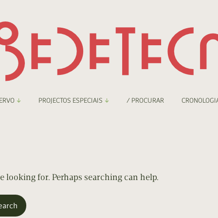
ERVO
PROJECTOS ESPECIAIS
/ PROCURAR
CRONOLOGI
braryThing
Boletim
nzineteca Comicarte
Recortes
deteca Digital
re looking for. Perhaps searching can help.
nzineteca Digital