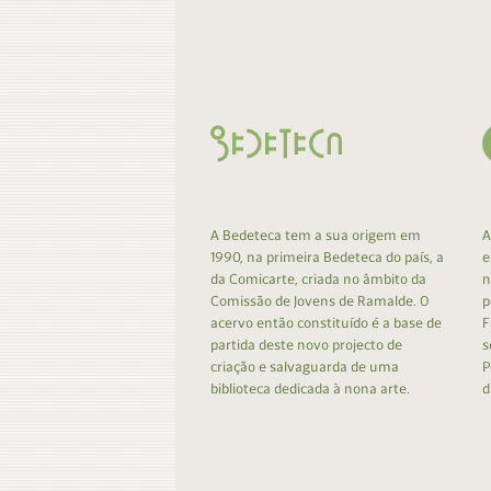
Contacto
Do
Do
A Bedeteca tem a sua origem em
A
1990, na primeira Bedeteca do país, a
e
da Comicarte, criada no âmbito da
n
Comissão de Jovens de Ramalde. O
p
acervo então constituído é a base de
F
partida deste novo projecto de
s
criação e salvaguarda de uma
P
biblioteca dedicada à nona arte.
d