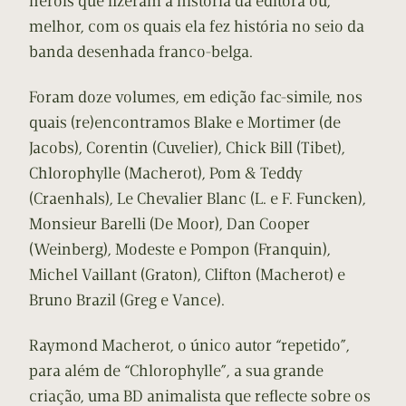
heróis que fizeram a história da editora ou,
melhor, com os quais ela fez história no seio da
banda desenhada franco-belga.
Foram doze volumes, em edição fac-simile, nos
quais (re)encontramos Blake e Mortimer (de
Jacobs), Corentin (Cuvelier), Chick Bill (Tibet),
Chlorophylle (Macherot), Pom & Teddy
(Craenhals), Le Chevalier Blanc (L. e F. Funcken),
Monsieur Barelli (De Moor), Dan Cooper
(Weinberg), Modeste e Pompon (Franquin),
Michel Vaillant (Graton), Clifton (Macherot) e
Bruno Brazil (Greg e Vance).
Raymond Macherot, o único autor “repetido”,
para além de “Chlorophylle”, a sua grande
criação, uma BD animalista que reflecte sobre os