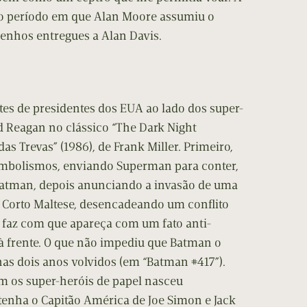
o período em que Alan Moore assumiu o
enhos entregues a Alan Davis.
s de presidentes dos EUA ao lado dos super-
d Reagan no clássico “The Dark Night
das Trevas” (1986), de Frank Miller. Primeiro,
mbolismos, enviando Superman para conter,
 Batman, depois anunciando a invasão de uma
 Corto Maltese, desencadeando um conflito
e faz com que apareça com um fato anti-
à frente. O que não impediu que Batman o
as dois anos volvidos (em “Batman #417”).
com os super-heróis de papel nasceu
tenha o Capitão América de Joe Simon e Jack