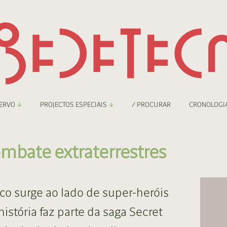
ERVO
PROJECTOS ESPECIAIS
/ PROCURAR
CRONOLOGI
braryThing
Boletim
mbate extraterrestres
nzineteca Comicarte
Recortes
deteca Digital
ico surge ao lado de super-heróis
nzineteca Digital
istória faz parte da saga Secret