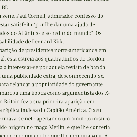
 BD.
a série, Paul Cornell, admirador confesso do
star satisfeito “por lhe dar uma ajuda de
lados do Atlântico e ao redor do mundo”. Os
sabilidade de Leonard Kirk.
parição de presidentes norte-americanos em
ixa), esta estreia aos quadradinhos de Gordon
 a interessar-se por aquela revista de banda
 uma publicidade extra, desconhecendo-se,
 para relançar a popularidade do governante.
e marcou uma época como argumentista dos X-
n Britain fez a sua primeira aparição em
a réplica inglesa do Capitão América. O seu
sformava-se nele apertando um amuleto místico
tido origem no mago Merlin, e que lhe conferia
bem como um ceptro que lhe permitia voar. A