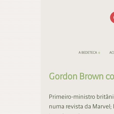
A BEDETECA
AC
Apresentação
Li
Gordon Brown co
Amigos da Bedeteca
Fa
Destaques
Be
Primeiro-ministro britân
O Porto e a BD
Fa
numa revista da Marvel; h