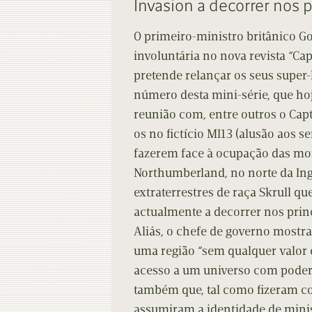
Invasion a decorrer nos p
Contacto
Do
O primeiro-ministro britânico 
Do
involuntária no nova revista “Cap
pretende relançar os seus super-
número desta mini-série, que h
reunião com, entre outros o Capt
os no fictício MI13 (alusão aos s
fazerem face à ocupação das mon
Northumberland, no norte da Ingl
extraterrestres de raça Skrull qu
actualmente a decorrer nos princ
Aliás, o chefe de governo mostr
uma região “sem qualquer valor 
acesso a um universo com pode
também que, tal como fizeram co
assumiram a identidade de minis