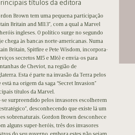
rincipais títulos da editora
cumentos
Gordon Brown tem uma pequena participação
ação de Edições
tain Britain and MI13”, com a qual a Marvel
heróis ingleses. O político surge no segundo
oje chega às bancas norte-americanas. Numa
ain Britain, Spitfire e Pete Wisdom, incorpora-
erviços secretos MI5 e MI6) e envia-os para
tanhas de Cheviot, na região de
aterra. Esta é parte na invasão da Terra pelos
e está na origem da saga “Secret Invasion”
ipais títulos da Marvel.
a-se surpreendido pelos invasores escolherem
estratégico”, desconhecendo que existe lá um
res sobrenaturais. Gordon Brown desconhece
m alguns super-heróis, três dos invasores
tros do seu governo, embora estes não sejam