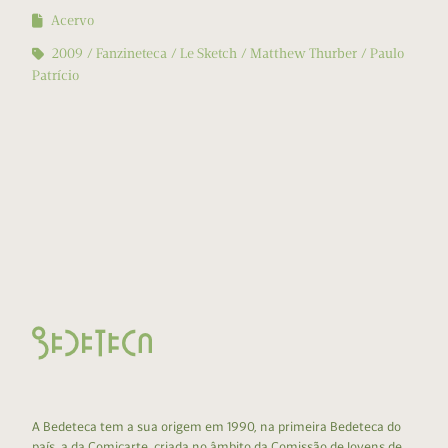
Acervo
2009
Fanzineteca
Le Sketch
Matthew Thurber
Paulo
Patrício
A Bedeteca tem a sua origem em 1990, na primeira Bedeteca do
país, a da Comicarte, criada no âmbito da Comissão de Jovens de