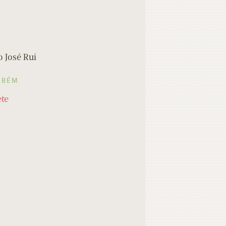
 José Rui
MBÉM
ete