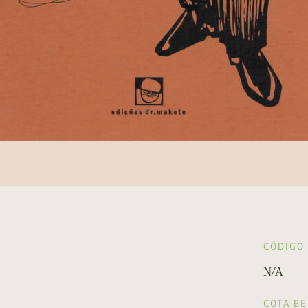
CÓDIGO
N/A
COTA B