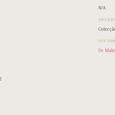
N/A
ORIGEM
Colecção
VER TA
Dr. Mak
2