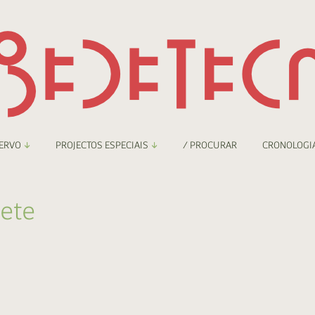
ERVO
PROJECTOS ESPECIAIS
/ PROCURAR
CRONOLOGI
braryThing
Boletim
kete
nzineteca Comicarte
Recortes
deteca Digital
nzineteca Digital