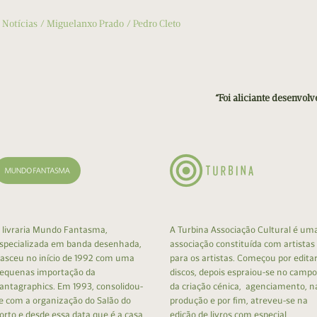
 Notícias
Miguelanxo Prado
Pedro Cleto
“Foi aliciante desenvol
 livraria Mundo Fantasma,
A Turbina Associação Cultural é um
specializada em banda desenhada,
associação constituída com artistas
asceu no início de 1992 com uma
para os artistas. Começou por edita
equenas importação da
discos, depois espraiou-se no campo
antagraphics. Em 1993, consolidou-
da criação cénica, agenciamento, n
e com a organização do Salão do
produção e por fim, atreveu-se na
orto e desde essa data que é a casa
edição de livros com especial