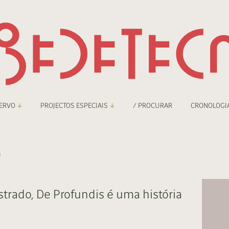
ERVO
PROJECTOS ESPECIAIS
/ PROCURAR
CRONOLOGI
braryThing
Boletim
o
nzineteca Comicarte
Recortes
deteca Digital
strado, De Profundis é uma história
nzineteca Digital