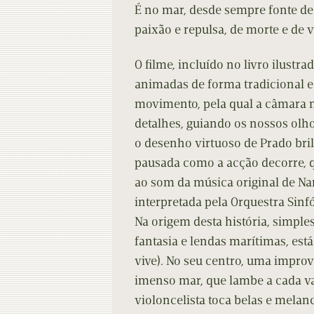
Contacto
Do
É no mar, desde sempre fonte de f
paixão e repulsa, de morte e de v
Do
O filme, incluído no livro ilustra
animadas de forma tradicional
movimento, pela qual a câmara 
detalhes, guiando os nossos olho
o desenho virtuoso de Prado brilh
pausada como a acção decorre, q
ao som da música original de Nan
interpretada pela Orquestra Sinfó
Na origem desta história, simpl
fantasia e lendas marítimas, est
vive). No seu centro, uma impr
imenso mar, que lambe a cada va
violoncelista toca belas e melan