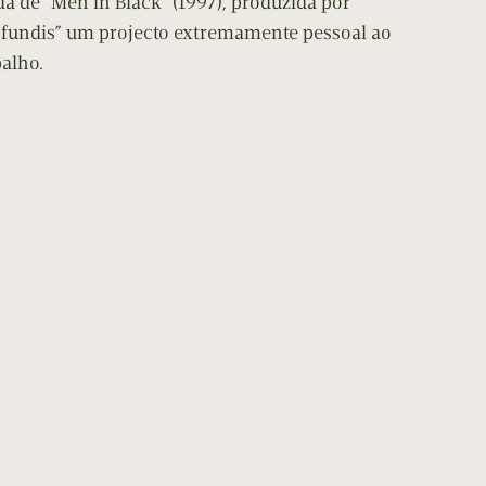
a de “Men in Black” (1997), produzida por
ofundis” um projecto extremamente pessoal ao
alho.