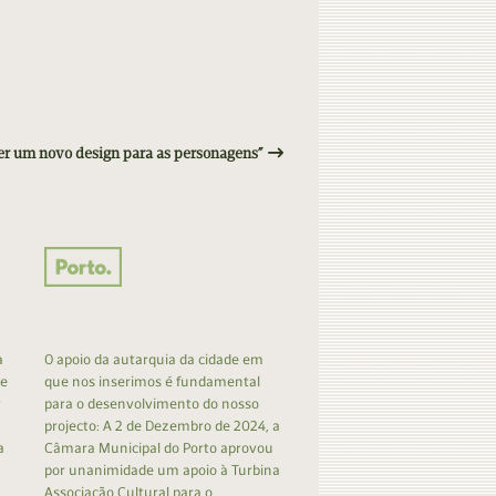
ver um novo design para as personagens”
a
O apoio da autarquia da cidade em
 e
que nos inserimos é fundamental
r
para o desenvolvimento do nosso
projecto: A 2 de Dezembro de 2024, a
a
Câmara Municipal do Porto aprovou
por unanimidade um apoio à Turbina
Associação Cultural para o