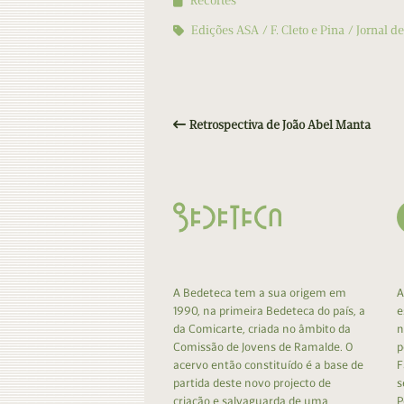
Recortes
Edições ASA
F. Cleto e Pina
Jornal de
Retrospectiva de João Abel Manta
A Bedeteca tem a sua origem em
A
1990, na primeira Bedeteca do país, a
e
da Comicarte, criada no âmbito da
n
Comissão de Jovens de Ramalde. O
p
acervo então constituído é a base de
F
partida deste novo projecto de
s
criação e salvaguarda de uma
P