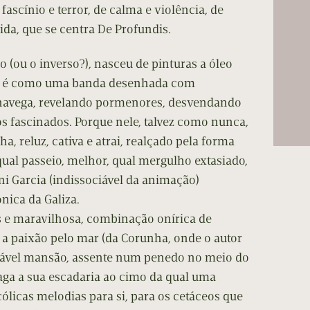
cumentos
ascínio e terror, de calma e violência, de
ida, que se centra De Profundis.
ação de Edições
do (ou o inverso?), nasceu de pinturas a óleo
 e é como uma banda desenhada com
navega, revelando pormenores, desvendando
s fascinados. Porque nele, talvez como nunca,
a, reluz, cativa e atrai, realçado pela forma
ual passeio, melhor, qual mergulho extasiado,
i Garcia (indissociável da animação)
nica da Galiza.
es e maravilhosa, combinação onírica de
á a paixão pelo mar (da Corunha, onde o autor
ovável mansão, assente num penedo no meio do
ga a sua escadaria ao cimo da qual uma
cólicas melodias para si, para os cetáceos que