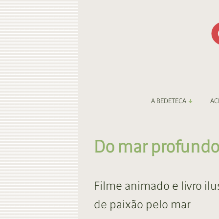
A BEDETECA
AC
Apresentação
Li
Do mar profund
Amigos da Bedeteca
Fa
Destaques
Be
Filme animado e livro ilu
O Porto e a BD
Fa
de paixão pelo mar