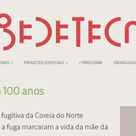
ERVO
PROJECTOS ESPECIAIS
/ PROCURAR
CRONOLOGI
braryThing
Boletim
á 100 anos
nzineteca Comicarte
Recortes
deteca Digital
fugitiva da Coreia do Norte
nzineteca Digital
a fuga marcaram a vida da mãe da