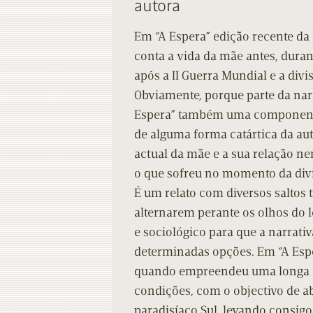
autora
Contacto
Do
Em “A Espera” edição recente d
Do
conta a vida da mãe antes, duran
após a II Guerra Mundial e a div
Obviamente, porque parte da nar
Espera” também uma componente
de alguma forma catártica da aut
actual da mãe e a sua relação ne
o que sofreu no momento da div
É um relato com diversos saltos 
alternarem perante os olhos do 
e sociológico para que a narrati
determinadas opções. Em “A Esp
quando empreendeu uma longa 
condições, com o objectivo de a
paradisíaco Sul, levando consig