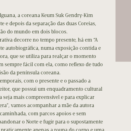
cumentos
a Iguana, a coreana Keum Suk Gendry-Kim
ação de Edições
te e depois da separação das duas Coreias,
isão do mundo em dois blocos.
rativa decorre no tempo presente, há em “A
 autobiográfica, numa exposição contida e
ora, que se utiliza para realçar o momento
m sempre fácil com ela, como reflexo de tudo
isão da península coreana.
temporais, com o presente e o passado a
leitor, que possui um enquadramento cultural
va seja mais compreensível e para explicar
era”, vamos acompanhar a mãe da autora
caminhada, com parcos apoios e sem
bandonar o Norte e fugir para o supostamente
o praticamente apenas a roupa do corpo e uma