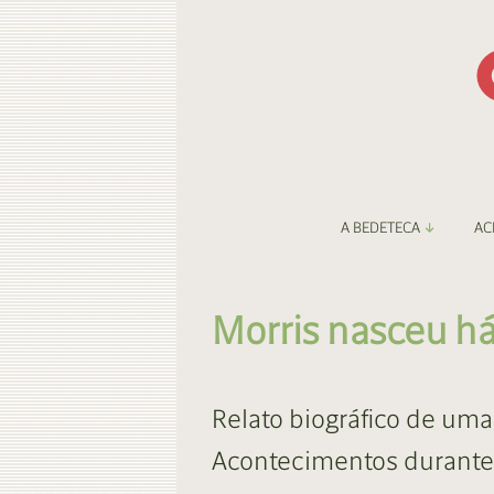
A BEDETECA
AC
Apresentação
Li
Morris nasceu h
Amigos da Bedeteca
Fa
Destaques
Be
Relato biográfico de uma 
O Porto e a BD
Fa
Acontecimentos durante 