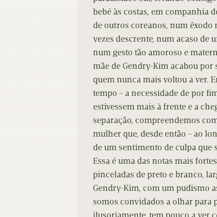
bebé às costas, em companhia do
de outros coreanos, num êxodo m
vezes descrente, num acaso de u
num gesto tão amoroso e matern
mãe de Gendry-Kim acabou por se
quem nunca mais voltou a ver. En
tempo – a necessidade de por fi
estivessem mais à frente e a che
separação, compreendemos com
mulher que, desde então – ao lon
de um sentimento de culpa que se
Essa é uma das notas mais forte
pinceladas de preto e branco, l
Gendry-Kim, com um pudismo ass
somos convidados a olhar para
ilusoriamente, tem pouco a ver 