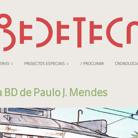
ERVO
PROJECTOS ESPECIAIS
/ PROCURAR
CRONOLOGI
braryThing
Boletim
a BD de Paulo J. Mendes
nzineteca Comicarte
Recortes
deteca Digital
nzineteca Digital