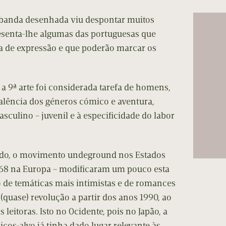
cumentos
 banda desenhada viu despontar muitos
ação de Edições
resenta-lhe algumas das portuguesas que
 de expressão e que poderão marcar os
a 9ª arte foi considerada tarefa de homens,
alência dos géneros cómico e aventura,
sculino – juvenil e à especificidade do labor
ado, o movimento undeground nos Estados
 68 na Europa – modificaram um pouco esta
o de temáticas mais intimistas e de romances
uase) revolução a partir dos anos 1990, ao
s leitoras. Isto no Ocidente, pois no Japão, a
icos-alvo já tinha dado lugar relevante às