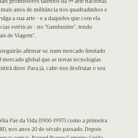
ais promissores talentos da 9ª arte nacional.
mais anos de militância nos quadradinhos e
ulga a sua arte – e a daqueles que com ela
ias estéticas – no “Gambuzine”, tendo
ais de Viagem”.
nseguirão afirmar-se, num mercado limitado
 mercado global que as novas tecnologias
irá dizer. Para já, cabe-nos desfrutar o seu
élia Pae da Vida (1900-1997) como a primeira
D, nos anos 20 do século passado. Depois
versas outras, Raquel Roque Gameiro, Guida