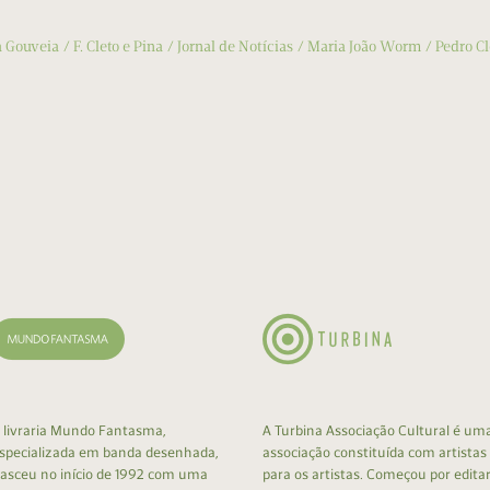
a Gouveia
F. Cleto e Pina
Jornal de Notícias
Maria João Worm
Pedro Cl
 livraria Mundo Fantasma,
A Turbina Associação Cultural é um
specializada em banda desenhada,
associação constituída com artistas
asceu no início de 1992 com uma
para os artistas. Começou por edita