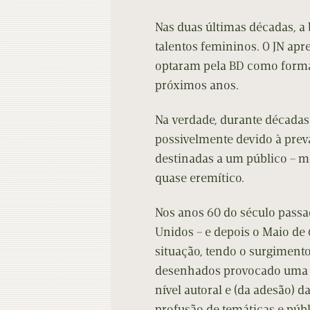
Contacto
Do
Nas duas últimas décadas, a
Do
talentos femininos. O JN ap
optaram pela BD como forma
próximos anos.
Na verdade, durante décadas 
possivelmente devido à prev
destinadas a um público – ma
quase eremítico.
Nos anos 60 do século pass
Unidos – e depois o Maio de
situação, tendo o surgiment
desenhados provocado uma (q
nível autoral e (da adesão) da
profusão de temáticas e públ