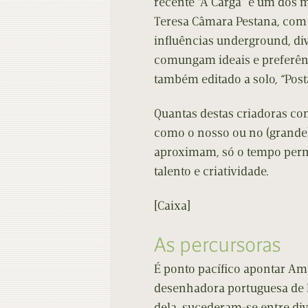
recente “A Carga” e um dos m
Teresa Câmara Pestana, com 
influências underground, div
comungam ideais e preferênc
também editado a solo, “Post
Quantas destas criadoras co
como o nosso ou no (grande)
aproximam, só o tempo permit
talento e criatividade.
[Caixa]
As percursoras
É ponto pacífico apontar Am
desenhadora portuguesa de B
dela, sucederam-se entre di