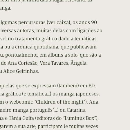
anga.
lgumas percursoras (ver caixa), os anos 90
versas autoras, muitas delas com ligações ao
sível no tratamento gráfico dado a temáticas
a ou a crónica quotidiana, que publicavam
, pontualmente, em álbuns a solo, que são a
 de Ana Cortesão, Vera Tavares, Ângela
 Alice Geirinhas.
aquelas que se expressam (também) em BD,
ia gráfica (e temática…) os manga japoneses,
 o webcomic “Children of the night”), Ana
imeiro manga português”…) ou Catarina
ma e Tânia Guita (editoras do “Luminus Box”),
garem a sua arte, participam (e muitas vezes