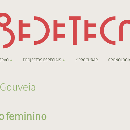
ERVO
PROJECTOS ESPECIAIS
/ PROCURAR
CRONOLOGI
braryThing
Boletim
 Gouveia
nzineteca Comicarte
Recortes
deteca Digital
o feminino
nzineteca Digital