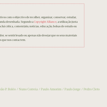
ivos com o objectivo de recolher, organizar, conservar, estudar,
banda desenhada. Segundo a
Copyright Alliance
, a utilização justa
clui crítica, comentário, notícias, educação, bolsas de estudo ou
ador, se sentir lesado ou apenas não desejar que os seus materiais
os que nos contactem.
oão P. Boléo
Nuno Correia
Paulo Amorim
Paulo Jorge
Pedro Cleto