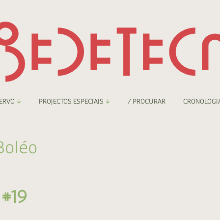
ERVO
PROJECTOS ESPECIAIS
/ PROCURAR
CRONOLOGI
braryThing
Boletim
 Boléo
nzineteca Comicarte
Recortes
deteca Digital
 #19
nzineteca Digital