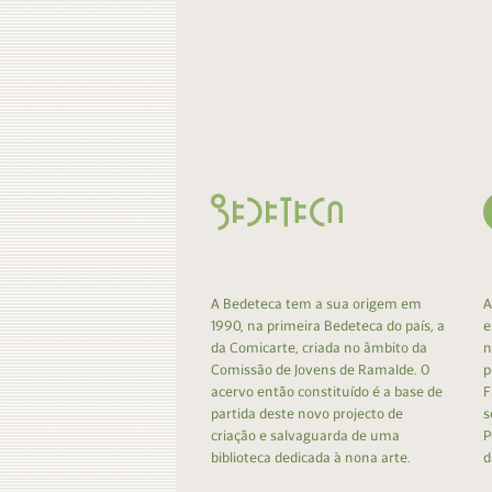
A Bedeteca tem a sua origem em
A
1990, na primeira Bedeteca do país, a
e
da Comicarte, criada no âmbito da
n
Comissão de Jovens de Ramalde. O
p
acervo então constituído é a base de
F
partida deste novo projecto de
s
criação e salvaguarda de uma
P
biblioteca dedicada à nona arte.
d