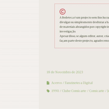
A Bedeteca é um projecto sem fins lucrat
divulgar ou simplesmente desfrutar a 
de materiais abrangidos por copyright in
investigação.
Apesar disso, se algum editor, autor, cri
façam parte deste projecto, agradecem
18 de Novembro de 2023
Acervo
Fanzineteca Digital
1990
Clube Comicarte
Comicarte
J