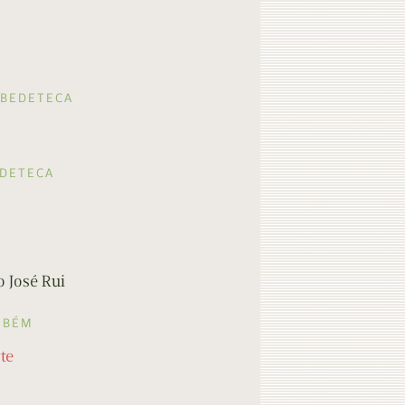
 BEDETECA
EDETECA
 José Rui
MBÉM
te