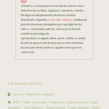
A Bedeteca é um projecto sem fins lucrativos com o
objectivo de recolher, organizar, conservar, estudar,
divulgar ou simplesmente desfrutar a banda
desenhada. Segundo a
Copyright Alliance
, a utilização
justa de materiais abrangidos por copyright inclui
crítica, comentário, notícias, educação, bolsas de
estudo ou investigação.
Apesar disso, se algum editor, autor, criador, se sentir
lesado ou apenas não desejar que os seus materiais
façam parte deste projecto, agradecemos que nos
contactem.
7 de Dezembro de 2023
Acervo
Fanzineteca Digital
1993
Clube Comicarte
Comicarte
João Lameiras
João
Ramalho
Júlio Moreira
Nuno Correia
Paulo Amorim
Pedro