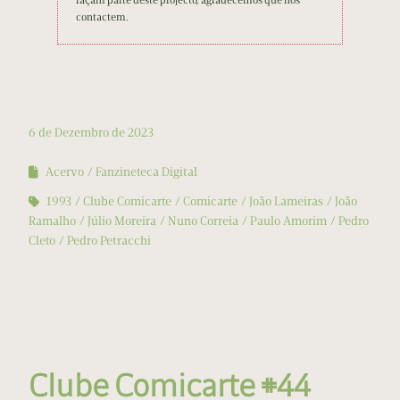
façam parte deste projecto, agradecemos que nos
contactem.
6 de Dezembro de 2023
Acervo
Fanzineteca Digital
1993
Clube Comicarte
Comicarte
João Lameiras
João
Ramalho
Júlio Moreira
Nuno Correia
Paulo Amorim
Pedro
Cleto
Pedro Petracchi
Clube Comicarte #44